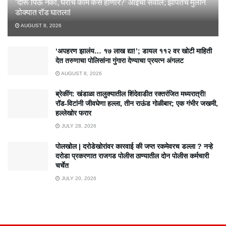
‘दारू पिऊ नको, घराचं काम कसं होणार?’ आईचा सवाल; झोपेतच मुलाने
डोक्यात रॉड घातला!
AUGUST 8, 2026
‘अपहरण झालंय… १७ लाख द्या!’; डायल ११२ वर खोटी माहिती
देत तरुणाचा पोलिसांना गुंगारा देण्याचा प्रयत्न अंगलट
AUGUST 8, 2026
ब्रेकींग: खंडाळा तालुक्यातील शिंदेवाडीत रक्तरंजित मध्यरात्री!
रॉड-विटांनी जीवघेणा हल्ला, तीन राऊंड गोळीबार; एक गंभीर जखमी,
हल्लेखोर फरार
JULY 28, 2026
पोलखोल | दरोडेखोरांवर कारवाई की जप्त रकमेवरच डल्ला ? नऱ्हे
दरोडा प्रकरणात राजगड पोलीस ठाण्यातील दोन पोलीस कर्मचारी
चर्चेत
JULY 20, 2026