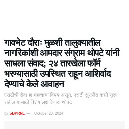
गावभेट दौराः मुळशी तालुक्यातील
नागरिकांंशी आमदार संग्राम थोपटे यांनी
साधला संवाद; २४ तारखेला फॉर्म
भरण्यासाठी उपस्थित राहून आशिर्वाद
देण्याचे केले आवाहन
एसटीची सेवा हा महत्वाचा विषय असून, एसटी सुरळीत कशी सुरू
राहील यासाठी विशेष लक्ष देणारः थोपटे
by
SBPRNL
October 23, 2024