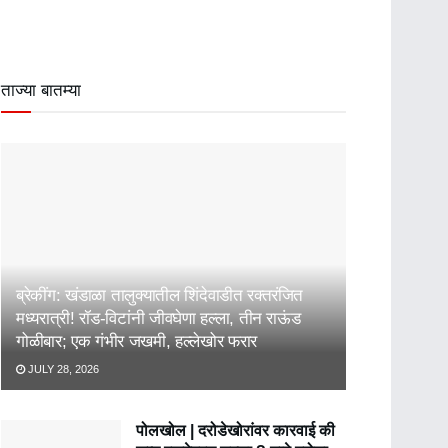
ताज्या बातम्या
ब्रेकींग: खंडाळा तालुक्यातील शिंदेवाडीत रक्तरंजित
मध्यरात्री! रॉड-विटांनी जीवघेणा हल्ला, तीन राऊंड
गोळीबार; एक गंभीर जखमी, हल्लेखोर फरार
JULY 28, 2026
पोलखोल | दरोडेखोरांवर कारवाई की