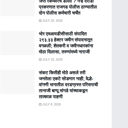
जप्त रकमेवरच डल्ला ? नऱ्हे दरोडा
प्रकरणात राजगड पोलीस ठाण्यातील
दोन पोलीस कर्मचारी चर्चेत
JULY 20, 2026
भोर एमआयडीसीसाठी संपादित
२९३.३३ हेक्टर जमीन संपादनातून
वगळली; शेतकरी व जमीनधारकांना
मोठा दिलासा, तरुणांमध्ये नाराजी
JULY 10, 2026
संकट कितीही मोठे असले तरी
जनतेला एकटे सोडणार नाही; वेल्हे-
वांगणी भागातील दरडग्रस्त परिसराची
तानाजी बाप्पू मांगडे यांच्याकडून
तात्काळ पाहणी
JULY 8, 2026