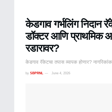
केडगाव गर्भलिंग निदान रॅ
डॉक्टर आणि प्राथमिक आरो
रडारावर?
केडगाव रॅकेटचा तपास व्यापक होणार? नागरिका
by
SBPRNL
June 4, 2026