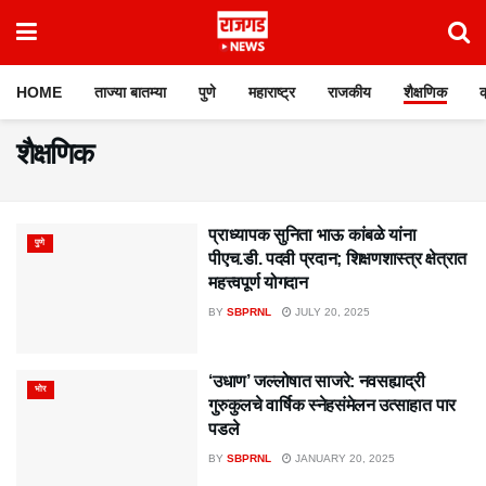
HOME
ताज्या बातम्या
पुणे
महाराष्ट्र
राजकीय
शैक्षणिक
क
शैक्षणिक
प्राध्यापक सुनिता भाऊ कांबळे यांना
पुणे
पीएच.डी. पदवी प्रदान; शिक्षणशास्त्र क्षेत्रात
महत्त्वपूर्ण योगदान
BY
SBPRNL
JULY 20, 2025
‘उधाण’ जल्लोषात साजरे: नवसह्याद्री
भोर
गुरुकुलचे वार्षिक स्नेहसंमेलन उत्साहात पार
पडले
BY
SBPRNL
JANUARY 20, 2025