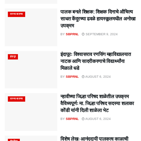
पालक बनले शिक्षक: शिक्षक दिनाचे औचित्य
ताज्या बातम्या
साधत केंदुरच्या ढवळे हायस्कूलमधील अनोखा
उपक्रम
BY
SBPRNL
SEPTEMBER 9, 2024
इंदापूरः विश्वासराव रणसिंग महाविद्यालयात
इंदापूर
नाटक आणि सादरीकरणाचे विद्यार्थ्यांना
मिळाले धडे
BY
SBPRNL
AUGUST 6, 2024
न्हावीच्या जिल्हा परिषद शाळेतील उपक्रम
ताज्या बातम्या
वैविध्यपूर्णः मा. जिल्हा परिषद सदस्या शलाका
कोंडी यांनी दिली शाळेला भेट
BY
SBPRNL
AUGUST 6, 2024
विशेष लेखः आनंददायी पालकत्व काळाची