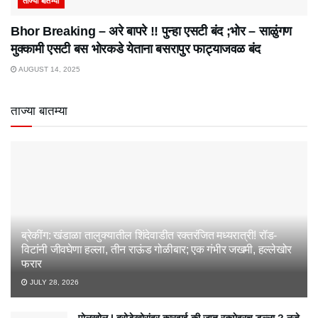
ताज्या बातम्या
Bhor Breaking – अरे बापरे‌ !! पुन्हा एसटी बंद ;भोर – साळुंगण
मुक्कामी एसटी बस भोरकडे येताना बसरापुर फाट्याजवळ बंद
AUGUST 14, 2025
ताज्या बातम्या
ब्रेकींग: खंडाळा तालुक्यातील शिंदेवाडीत रक्तरंजित मध्यरात्री! रॉड-
विटांनी जीवघेणा हल्ला, तीन राऊंड गोळीबार; एक गंभीर जखमी, हल्लेखोर
फरार
JULY 28, 2026