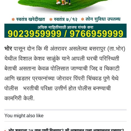
भोर
पासून दोन कि मी अंतरावर असलेल्या बसरापुर (ता.भोर)
येथील विशाल केशव साळुंके याने आपली घरची परिस्थिती
बेताची असताना केवळ पोलिसात जाण्याची जिद्द व चिकाटी
आणि खडतर प्रयत्नांच्या जोरावर पिंपरी चिंचवड पुणे येथे
पोलीस भरतीची परिक्षा उत्तीर्ण होत पोलीस बनण्याची
कामगिरी केली.
You might also like
भोर शहराला २४ तास पाणी मिळणार? की आश्वासन पुन्हा आश्वासनच राहणार?