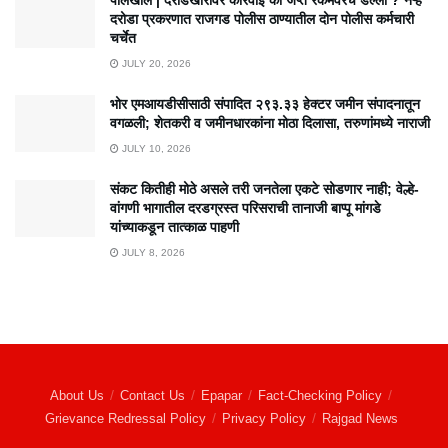
पोलखोल | दरोडेखोरांवर कारवाई की जप्त रकमेवरच डल्ला ? नऱ्हे
दरोडा प्रकरणात राजगड पोलीस ठाण्यातील दोन पोलीस कर्मचारी
चर्चेत
JULY 20, 2026
भोर एमआयडीसीसाठी संपादित २९३.३३ हेक्टर जमीन संपादनातून
वगळली; शेतकरी व जमीनधारकांना मोठा दिलासा, तरुणांमध्ये नाराजी
JULY 10, 2026
संकट कितीही मोठे असले तरी जनतेला एकटे सोडणार नाही; वेल्हे-
वांगणी भागातील दरडग्रस्त परिसराची तानाजी बाप्पू मांगडे
यांच्याकडून तात्काळ पाहणी
JULY 8, 2026
About Us
Contact Us
Epapar
Fact-Checking Policy
Grievance Redressal Policy
Privacy Policy
Rajgad News