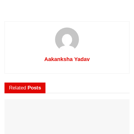
Aakanksha Yadav
Related
Posts