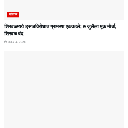
खंडाळा
शिरवळमध्ये ड्रग्जविरोधात ग्रामस्थ एकवटले; ७ जुलैला मूक मोर्चा,
शिरवळ बंद
JULY 4, 2026