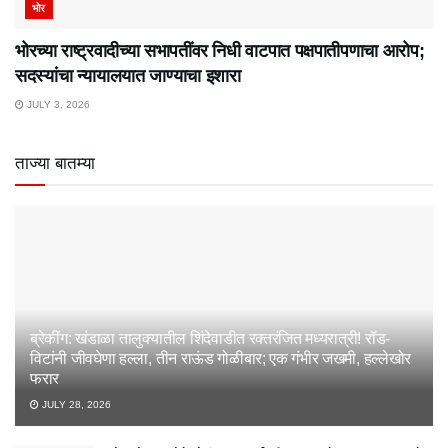
भोर
भोरच्या राष्ट्रवादीच्या सभापतींवर निधी वाटपात पक्षपातीपणाचा आरोप;
सदस्यांचा न्यायालयात जाण्याचा इशारा
JULY 3, 2026
ताज्या बातम्या
ब्रेकींग: खंडाळा तालुक्यातील शिंदेवाडीत रक्तरंजित मध्यरात्री! रॉड-
विटांनी जीवघेणा हल्ला, तीन राऊंड गोळीबार; एक गंभीर जखमी, हल्लेखोर
फरार
JULY 28, 2026