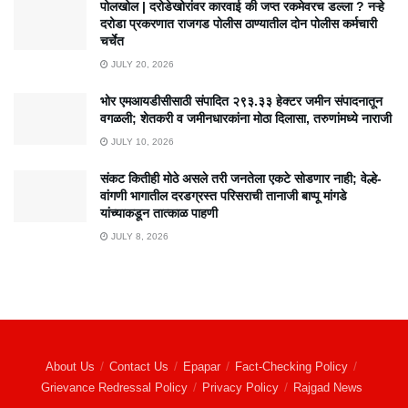
पोलखोल | दरोडेखोरांवर कारवाई की जप्त रकमेवरच डल्ला ? नऱ्हे
दरोडा प्रकरणात राजगड पोलीस ठाण्यातील दोन पोलीस कर्मचारी
चर्चेत
JULY 20, 2026
भोर एमआयडीसीसाठी संपादित २९३.३३ हेक्टर जमीन संपादनातून
वगळली; शेतकरी व जमीनधारकांना मोठा दिलासा, तरुणांमध्ये नाराजी
JULY 10, 2026
संकट कितीही मोठे असले तरी जनतेला एकटे सोडणार नाही; वेल्हे-
वांगणी भागातील दरडग्रस्त परिसराची तानाजी बाप्पू मांगडे
यांच्याकडून तात्काळ पाहणी
JULY 8, 2026
About Us
Contact Us
Epapar
Fact-Checking Policy
Grievance Redressal Policy
Privacy Policy
Rajgad News