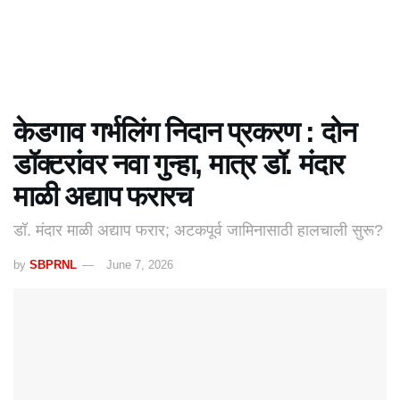
केडगाव गर्भलिंग निदान प्रकरण : दोन
डॉक्टरांवर नवा गुन्हा, मात्र डॉ. मंदार
माळी अद्याप फरारच
डॉ. मंदार माळी अद्याप फरार; अटकपूर्व जामिनासाठी हालचाली सुरू?
by
SBPRNL
June 7, 2026