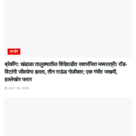
क्राईम
ब्रेकींग: खंडाळा तालुक्यातील शिंदेवाडीत रक्तरंजित मध्यरात्री! रॉड-
विटांनी जीवघेणा हल्ला, तीन राऊंड गोळीबार; एक गंभीर जखमी,
हल्लेखोर फरार
JULY 28, 2026