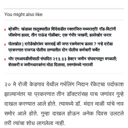
You might also like
ब्रेकींग: खंडाळा तालुक्यातील शिंदेवाडीत रक्तरंजित मध्यरात्री! रॉड-विटांनी
जीवघेणा हल्ला, तीन राऊंड गोळीबार; एक गंभीर जखमी, हल्लेखोर फरार
पोलखोल | दरोडेखोरांवर कारवाई की जप्त रकमेवरच डल्ला ? नऱ्हे दरोडा
प्रकरणात राजगड पोलीस ठाण्यातील दोन पोलीस कर्मचारी चर्चेत
भोर एमआयडीसीसाठी संपादित २९३.३३ हेक्टर जमीन संपादनातून वगळली;
शेतकरी व जमीनधारकांना मोठा दिलासा, तरुणांमध्ये नाराजी
२० मे रोजी केडगाव येथील गर्भलिंग निदान रॅकेटचा पर्दाफाश
झाल्यानंतर या प्रकरणात तीन डॉक्टरांसह पाच जणांवर गुन्हे
दाखल करण्यात आले होते. त्यामध्ये डॉ. मंदार माळी यांचे नाव
समोर आले होते. गुन्हा दाखल होऊन अनेक दिवस उलटले
तरी त्यांचा शोध लागलेला नाही.