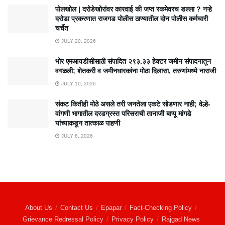
पोलखोल | दरोडेखोरांवर कारवाई की जप्त रकमेवरच डल्ला ? नऱ्हे
दरोडा प्रकरणात राजगड पोलीस ठाण्यातील दोन पोलीस कर्मचारी
चर्चेत
JULY 20, 2026
भोर एमआयडीसीसाठी संपादित २९३.३३ हेक्टर जमीन संपादनातून
वगळली; शेतकरी व जमीनधारकांना मोठा दिलासा, तरुणांमध्ये नाराजी
JULY 10, 2026
संकट कितीही मोठे असले तरी जनतेला एकटे सोडणार नाही; वेल्हे-
वांगणी भागातील दरडग्रस्त परिसराची तानाजी बाप्पू मांगडे
यांच्याकडून तात्काळ पाहणी
JULY 8, 2026
About Us
Contact Us
Epapar
Fact-Checking Policy
Grievance Redressal Policy
Privacy Policy
Rajgad News