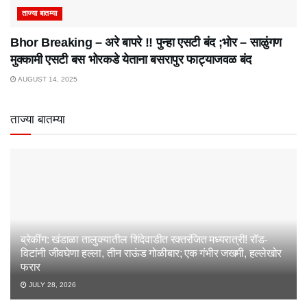
ताज्या बातम्या
Bhor Breaking – अरे बापरे‌ !! पुन्हा एसटी बंद ;भोर – साळुंगण
मुक्कामी एसटी बस भोरकडे येताना बसरापुर फाट्याजवळ बंद
AUGUST 14, 2025
ताज्या बातम्या
ब्रेकींग: खंडाळा तालुक्यातील शिंदेवाडीत रक्तरंजित मध्यरात्री! रॉड-
विटांनी जीवघेणा हल्ला, तीन राऊंड गोळीबार; एक गंभीर जखमी, हल्लेखोर
फरार
JULY 28, 2026