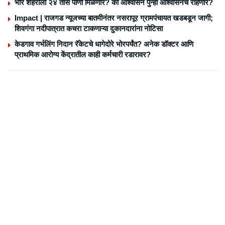
भोर शहराला २४ तास पाणी मिळणार? की आश्वासन पुन्हा आश्वासनच राहणार?
Impact | राजगड न्यूजच्या बातमीनंतर नसरापूर ग्रामपंचायत खडबडून जागी;
शिवगंगा नदीपात्रात कचरा टाकणाऱ्या दुकानदारांना नोटिसा
केडगाव गर्भलिंग निदान रॅकेटचे धागेदोरे भोरपर्यंत? अनेक डॉक्टर आणि
प्राथमिक आरोग्य केंद्रातील काही कर्मचारी रडारावर?