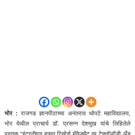
भोर :
राजगड ज्ञानपीठाच्या अनंतराव थोपटे महाविद्यालय,
भोर येथील प्राचार्य डॉ. प्रसन्न देशमुख यांचे लिहिलेले
पुस्तक “इंटरनॅशल ह्युमन रिसोर्स मॅनेजमेंट न्यू टेक्नॉलॉजी अँड