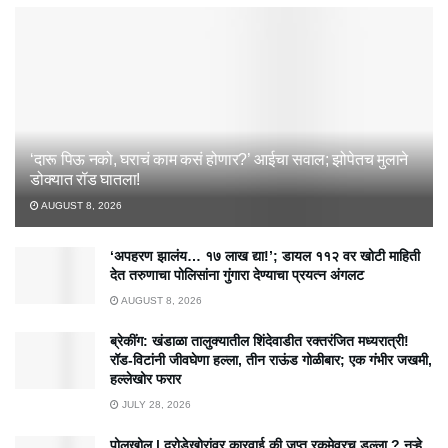
‘दारू पिऊ नको, घराचं काम कसं होणार?’ आईचा सवाल; झोपेतच मुलाने
डोक्यात रॉड घातला!
AUGUST 8, 2026
‘अपहरण झालंय… १७ लाख द्या!’; डायल ११२ वर खोटी माहिती
देत तरुणाचा पोलिसांना गुंगारा देण्याचा प्रयत्न अंगलट
AUGUST 8, 2026
ब्रेकींग: खंडाळा तालुक्यातील शिंदेवाडीत रक्तरंजित मध्यरात्री!
रॉड-विटांनी जीवघेणा हल्ला, तीन राऊंड गोळीबार; एक गंभीर जखमी,
हल्लेखोर फरार
JULY 28, 2026
पोलखोल | दरोडेखोरांवर कारवाई की जप्त रकमेवरच डल्ला ? नऱ्हे