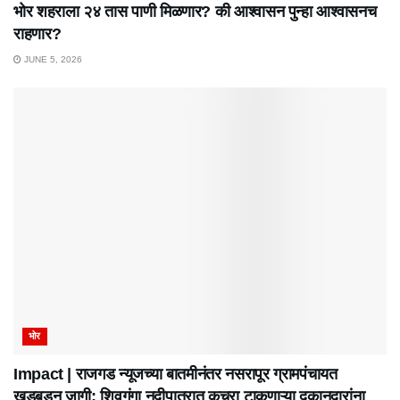
भोर शहराला २४ तास पाणी मिळणार? की आश्वासन पुन्हा आश्वासनच
राहणार?
JUNE 5, 2026
भोर
Impact | राजगड न्यूजच्या बातमीनंतर नसरापूर ग्रामपंचायत
खडबडून जागी; शिवगंगा नदीपात्रात कचरा टाकणाऱ्या दुकानदारांना