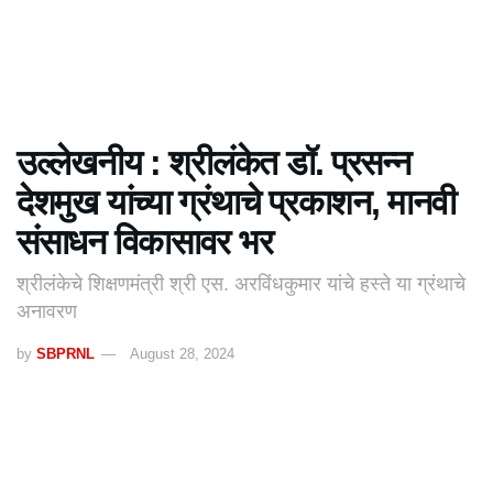
उल्लेखनीय : श्रीलंकेत डॉ. प्रसन्न
देशमुख यांच्या ग्रंथाचे प्रकाशन, मानवी
संसाधन विकासावर भर
श्रीलंकेचे शिक्षणमंत्री श्री एस. अरविंधकुमार यांचे हस्ते या ग्रंथाचे
अनावरण
by
SBPRNL
August 28, 2024