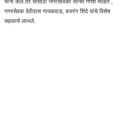
यांनी केले.तर यासाठी नगरसेविका सोनम गणेश मोहिते ,
नगरसेवक देवीदास गायकवाड, बजरंग शिंदे यांचे विशेष
सहकार्य लाभले.