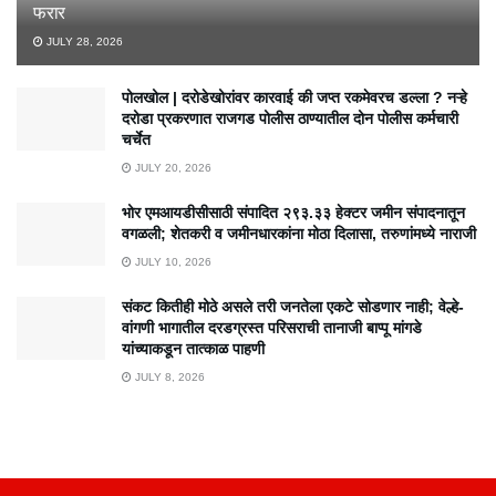
फरार
JULY 28, 2026
पोलखोल | दरोडेखोरांवर कारवाई की जप्त रकमेवरच डल्ला ? नऱ्हे
दरोडा प्रकरणात राजगड पोलीस ठाण्यातील दोन पोलीस कर्मचारी
चर्चेत
JULY 20, 2026
भोर एमआयडीसीसाठी संपादित २९३.३३ हेक्टर जमीन संपादनातून
वगळली; शेतकरी व जमीनधारकांना मोठा दिलासा, तरुणांमध्ये नाराजी
JULY 10, 2026
संकट कितीही मोठे असले तरी जनतेला एकटे सोडणार नाही; वेल्हे-
वांगणी भागातील दरडग्रस्त परिसराची तानाजी बाप्पू मांगडे
यांच्याकडून तात्काळ पाहणी
JULY 8, 2026