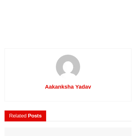
Aakanksha Yadav
Related
Posts