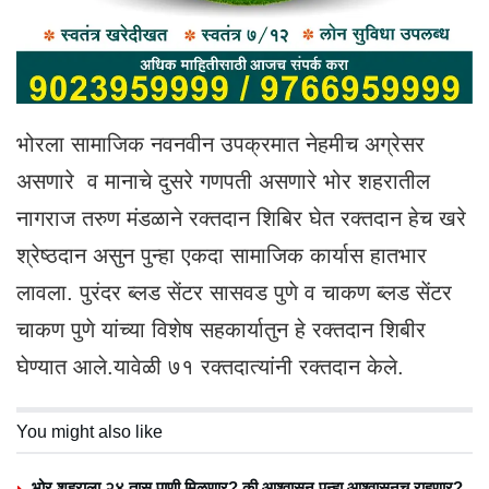
भोरला सामाजिक नवनवीन उपक्रमात नेहमीच अग्रेसर
असणारे व मानाचे दुसरे गणपती असणारे भोर शहरातील
नागराज तरुण मंडळाने रक्तदान शिबिर घेत रक्तदान हेच खरे
श्रेष्ठदान असुन पुन्हा एकदा सामाजिक कार्यास हातभार
लावला. पुरंदर ब्लड सेंटर सासवड पुणे व चाकण ब्लड सेंटर
चाकण पुणे यांच्या विशेष सहकार्यातुन हे रक्तदान शिबीर
घेण्यात आले.यावेळी ७१ रक्तदात्यांनी रक्तदान केले.
You might also like
भोर शहराला २४ तास पाणी मिळणार? की आश्वासन पुन्हा आश्वासनच राहणार?