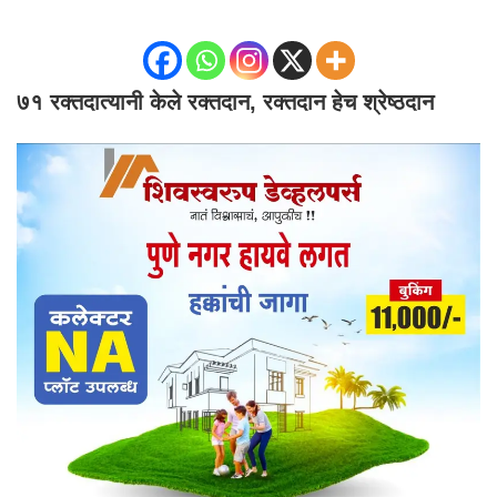
७१ रक्तदात्यानी केले रक्तदान, रक्तदान हेच श्रेष्ठदान