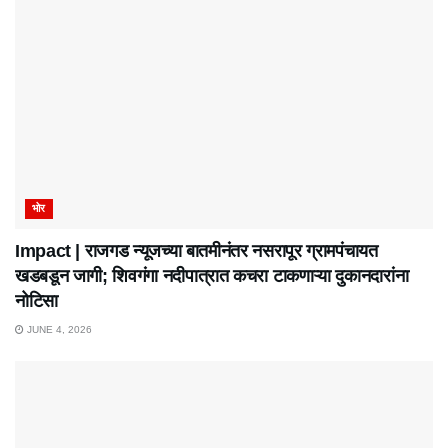
भोर
Impact | राजगड न्यूजच्या बातमीनंतर नसरापूर ग्रामपंचायत
खडबडून जागी; शिवगंगा नदीपात्रात कचरा टाकणाऱ्या दुकानदारांना
नोटिसा
JUNE 4, 2026