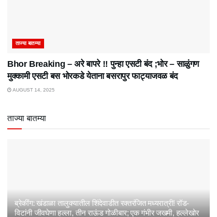
ताज्या बातम्या
Bhor Breaking – अरे बापरे‌ !! पुन्हा एसटी बंद ;भोर – साळुंगण
मुक्कामी एसटी बस भोरकडे येताना बसरापुर फाट्याजवळ बंद
AUGUST 14, 2025
ताज्या बातम्या
ब्रेकींग: खंडाळा तालुक्यातील शिंदेवाडीत रक्तरंजित मध्यरात्री! रॉड-
विटांनी जीवघेणा हल्ला, तीन राऊंड गोळीबार; एक गंभीर जखमी, हल्लेखोर