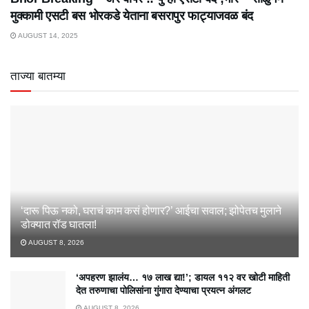
मुक्कामी एसटी बस भोरकडे येताना बसरापुर फाट्याजवळ बंद
AUGUST 14, 2025
ताज्या बातम्या
‘दारू पिऊ नको, घराचं काम कसं होणार?’ आईचा सवाल; झोपेतच मुलाने
डोक्यात रॉड घातला!
AUGUST 8, 2026
‘अपहरण झालंय… १७ लाख द्या!’; डायल ११२ वर खोटी माहिती
देत तरुणाचा पोलिसांना गुंगारा देण्याचा प्रयत्न अंगलट
AUGUST 8, 2026