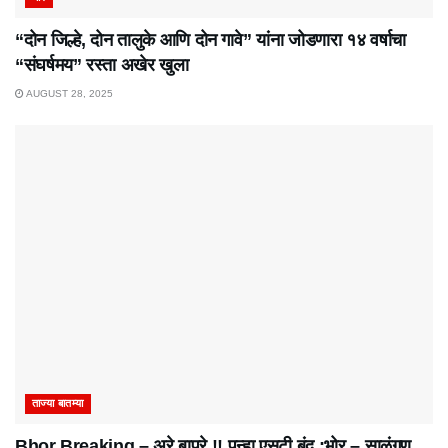
“दोन जिल्हे, दोन तालुके आणि दोन गावे” यांना जोडणारा १४ वर्षाचा
“संघर्षमय” रस्ता अखेर खुला
AUGUST 28, 2025
ताज्या बातम्या
Bhor Breaking – अरे बापरे‌ !! पुन्हा एसटी बंद ;भोर – साळुंगण