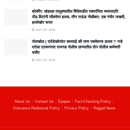
ब्रेकींग: खंडाळा तालुक्यातील शिंदेवाडीत रक्तरंजित मध्यरात्री!
रॉड-विटांनी जीवघेणा हल्ला, तीन राऊंड गोळीबार; एक गंभीर जखमी,
हल्लेखोर फरार
JULY 28, 2026
पोलखोल | दरोडेखोरांवर कारवाई की जप्त रकमेवरच डल्ला ? नऱ्हे
दरोडा प्रकरणात राजगड पोलीस ठाण्यातील दोन पोलीस कर्मचारी
चर्चेत
JULY 20, 2026
About Us
Contact Us
Epapar
Fact-Checking Policy
Grievance Redressal Policy
Privacy Policy
Rajgad News