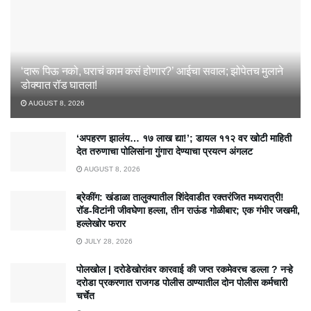
‘दारू पिऊ नको, घराचं काम कसं होणार?’ आईचा सवाल; झोपेतच मुलाने
डोक्यात रॉड घातला!
AUGUST 8, 2026
‘अपहरण झालंय… १७ लाख द्या!’; डायल ११२ वर खोटी माहिती
देत तरुणाचा पोलिसांना गुंगारा देण्याचा प्रयत्न अंगलट
AUGUST 8, 2026
ब्रेकींग: खंडाळा तालुक्यातील शिंदेवाडीत रक्तरंजित मध्यरात्री!
रॉड-विटांनी जीवघेणा हल्ला, तीन राऊंड गोळीबार; एक गंभीर जखमी,
हल्लेखोर फरार
JULY 28, 2026
पोलखोल | दरोडेखोरांवर कारवाई की जप्त रकमेवरच डल्ला ? नऱ्हे
दरोडा प्रकरणात राजगड पोलीस ठाण्यातील दोन पोलीस कर्मचारी
चर्चेत