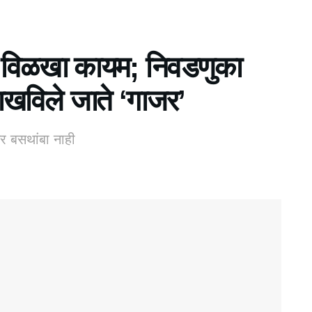
चा विळखा कायम; निवडणुका
ाखविले जाते ‘गाजर’
तर बसथांबा नाही