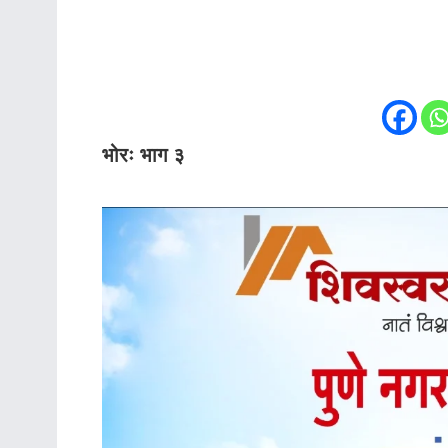
भोरः भाग ३