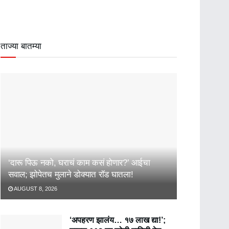
ताज्या बातम्या
‘दारू पिऊ नको, घराचं काम कसं होणार?’ आईचा
सवाल; झोपेतच मुलाने डोक्यात रॉड घातला!
AUGUST 8, 2026
‘अपहरण झालंय… १७ लाख द्या!’;