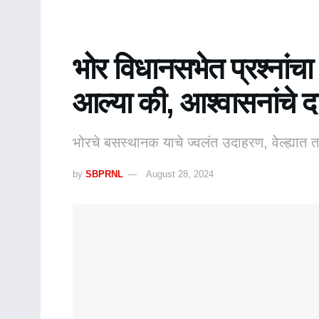
भोर विधानसभेत प्रश्नां
आल्या की, आश्वासनांचे द
भोरचे बसस्थानक याचे ज्वलंत उदाहरण, वेल्ह्यात 
by
SBPRNL
August 28, 2024