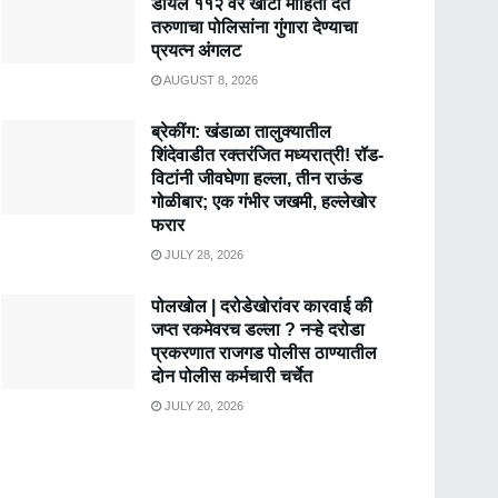
डायल ११२ वर खोटी माहिती देत
तरुणाचा पोलिसांना गुंगारा देण्याचा
प्रयत्न अंगलट
AUGUST 8, 2026
ब्रेकींग: खंडाळा तालुक्यातील
शिंदेवाडीत रक्तरंजित मध्यरात्री! रॉड-
विटांनी जीवघेणा हल्ला, तीन राऊंड
गोळीबार; एक गंभीर जखमी, हल्लेखोर
फरार
JULY 28, 2026
पोलखोल | दरोडेखोरांवर कारवाई की
जप्त रकमेवरच डल्ला ? नऱ्हे दरोडा
प्रकरणात राजगड पोलीस ठाण्यातील
दोन पोलीस कर्मचारी चर्चेत
JULY 20, 2026