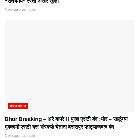
“संघर्षमय” रस्ता अखेर खुला
AUGUST 28, 2025
ताज्या बातम्या
Bhor Breaking – अरे बापरे‌ !! पुन्हा एसटी बंद ;भोर – साळुंगण
मुक्कामी एसटी बस भोरकडे येताना बसरापुर फाट्याजवळ बंद
AUGUST 14, 2025