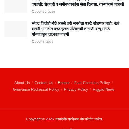
वगळली; शेतकरी व जमीनधारकांना मोठा दिलासा, तरुणांमध्ये नाराजी
JULY 10, 2026
संकट कितीही मोठे असले तरी जनतेला एकटे सोडणार नाही; वेल्हे-
वांगणी भागातील दरडग्रस्त परिसराची तानाजी बाप्पू मांगडे
यांच्याकडून तात्काळ पाहणी
JULY 8, 2026
About Us
Contact Us
Epapar
Fact-Checking Policy
Grievance Redressal Policy
Privacy Policy
Rajgad News
Copyright © 2026. कायदेशीर प्रक्रिया भोर कोर्टात चालेल.