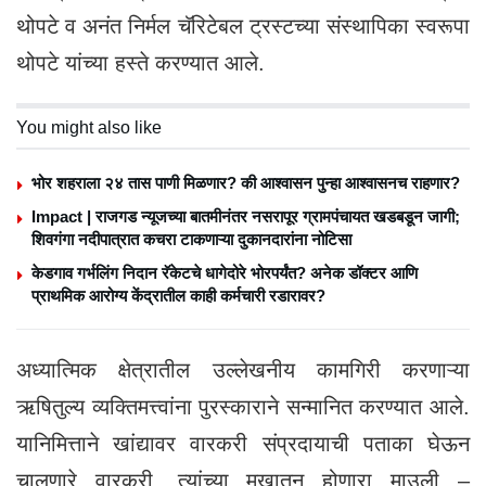
थोपटे व अनंत निर्मल चॅरिटेबल ट्रस्टच्या संस्थापिका स्वरूपा
थोपटे यांच्या हस्ते करण्यात आले.
You might also like
भोर शहराला २४ तास पाणी मिळणार? की आश्वासन पुन्हा आश्वासनच राहणार?
Impact | राजगड न्यूजच्या बातमीनंतर नसरापूर ग्रामपंचायत खडबडून जागी;
शिवगंगा नदीपात्रात कचरा टाकणाऱ्या दुकानदारांना नोटिसा
केडगाव गर्भलिंग निदान रॅकेटचे धागेदोरे भोरपर्यंत? अनेक डॉक्टर आणि
प्राथमिक आरोग्य केंद्रातील काही कर्मचारी रडारावर?
अध्यात्मिक क्षेत्रातील उल्लेखनीय कामगिरी करणाऱ्या
ऋषितुल्य व्यक्तिमत्त्वांना पुरस्काराने सन्मानित करण्यात आले.
यानिमित्ताने खांद्यावर वारकरी संप्रदायाची पताका घेऊन
चालणारे वारकरी, त्यांच्या मुखातून होणारा माउली –