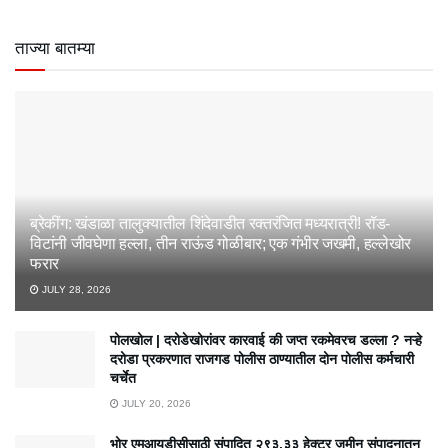
ताज्या बातम्या
ब्रेकींग: खंडाळा तालुक्यातील शिंदेवाडीत रक्तरंजित मध्यरात्री! रॉड-
विटांनी जीवघेणा हल्ला, तीन राऊंड गोळीबार; एक गंभीर जखमी, हल्लेखोर
फरार
JULY 28, 2026
पोलखोल | दरोडेखोरांवर कारवाई की जप्त रकमेवरच डल्ला ? नऱ्हे
दरोडा प्रकरणात राजगड पोलीस ठाण्यातील दोन पोलीस कर्मचारी
चर्चेत
JULY 20, 2026
भोर एमआयडीसीसाठी संपादित २९३.३३ हेक्टर जमीन संपादनातून