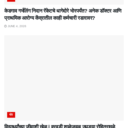
केडगाव गर्भलिंग निदान रॅकेटचे धागेदोरे भोरपर्यंत? अनेक डॉक्टर आणि
प्राथमिक आरोग्य केंद्रातील काही कर्मचारी रडारावर?
JUNE 4, 2026
भोर
विद्यार्थ्यांच्या जीवाशी खेळ | वरवडी शाळेजवळ उघड्या रोहित्रामुळे