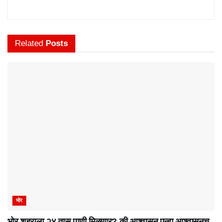
Related
Posts
भोर
भोर शहराला २४ तास पाणी मिळणार? की आश्वासन पुन्हा आश्वासनच