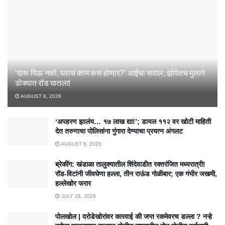
‘दारू पिऊ नको, घराचं काम कसं होणार?’ आईचा सवाल; झोपेतच मुलाने
डोक्यात रॉड घातला!
AUGUST 8, 2026
‘अपहरण झालंय… १७ लाख द्या!’; डायल ११२ वर खोटी माहिती
देत तरुणाचा पोलिसांना गुंगारा देण्याचा प्रयत्न अंगलट
AUGUST 8, 2026
ब्रेकींग: खंडाळा तालुक्यातील शिंदेवाडीत रक्तरंजित मध्यरात्री!
रॉड-विटांनी जीवघेणा हल्ला, तीन राऊंड गोळीबार; एक गंभीर जखमी,
हल्लेखोर फरार
JULY 28, 2026
पोलखोल | दरोडेखोरांवर कारवाई की जप्त रकमेवरच डल्ला ? नऱ्हे