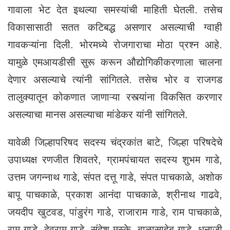
गावाला भेट देत इथल्या समस्यांची माहिती घेतली. तसेच
विकासासाठी सतत कटिबद्ध असणार असल्याची ग्वाही
गावकऱ्यांना दिली. भोरमध्ये रोजगाराचा मोठा प्रश्न आहे.
यामुळे एमआयडीसी सुरू करून औद्योगिकीकरणाला चालना
देणार असल्याचे त्यांनी सांगितले. तसेच भोर व राजगड
तालुक्यातून कोकणात जाणाऱ्या रस्त्यांना विकसित करणार
असल्याचा मानस असल्याचा मांडेकर यांनी सांगितले.
यावेळी जिल्हापरिषद सदस्य चंद्रकांत बाटे, जिल्हा परिषदेचे
उपाध्यक्ष रणजीत शिवतरे, ग्रामपंचायत सदस्य शुभम गाडे,
उत्तम जगन्नाथ गाडे, संपत दत्तू गाडे, संपत पाचकाळे, अशोक
बापू पाचकाळे, प्रकाश आनंदा पाचकाळे, श्रीनाथ गाढवे,
जयदीप खुटवड, पांडुरंग गाडे, राजाराम गाडे, राम पाचकाळे,
राम गाडे, देवराम गाडे, संदेश मस्के, बाळासाहेब गाडे, धनाजी