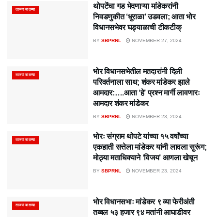
थोपटेंचा गड भेदणाऱ्या मांडेकरांनी
ताज्या बातम्या
निवडणुकीत ‘धुराळा’ उडवला; आता भोर
विधानसभेवर घड्याळाची टीकटीक्
BY
SBPRNL
NOVEMBER 27, 2024
भोर विधानसभेतील मतदारांनी दिली
ताज्या बातम्या
परिवर्तनाला साथ; शंकर मांंडेकर झाले
आमदार:….आता ‘हे’ प्रश्न मार्गी लावणारः
आमदार शंकर मांडेकर
BY
SBPRNL
NOVEMBER 23, 2024
भोरः संग्राम थोपटे यांच्या १५ वर्षांच्या
ताज्या बातम्या
एकहाती सत्तेला मांडेकर यांनी लावला सुरूंग;
मोठ्या मताधिक्याने ‘विजय’ आणला खेचून
BY
SBPRNL
NOVEMBER 23, 2024
भोर विधानसभाः मांडेकर ९ व्या फेरीअंती
ताज्या बातम्या
तब्बल ५३ हजार ९४ मतांनी आघाडीवर