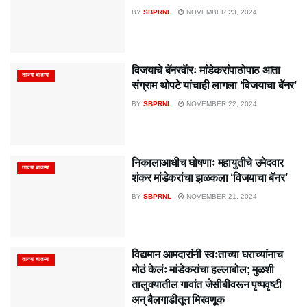
BY
SBPRNL
NOVEMBER 23, 2024
विजयाचे बॅनरवॅारः मांडेकरांपाठोपाठ आता
ताज्या बातम्या
संग्राम थोपटे यांचाही लागला ‘विजयाचा बॅनर’
BY
SBPRNL
NOVEMBER 22, 2024
निकालाआधीच घोषणाः महायुतीचे उमेदवार
ताज्या बातम्या
शंकर मांडेकरांचा झळकला ‘विजयाचा बॅनर’
BY
SBPRNL
NOVEMBER 21, 2024
विद्यमान आमदारांनी स्वःताच्या घराच्यांनाच
ताज्या बातम्या
मोठं केलंः मांडेकरांचा हल्लाबोल; मुळशी
तालुक्यातील गावांत जेसीबीवरून पृष्पवृष्टी
अन् बैलगाडीतून मिरवणूक