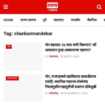
HOME
ताज्या बातम्या
पुणे
महाराष्ट्र
राजकीय
शैक्षणिक
क
Tag:
shankarmandekar
भोर शहराला २४ तास पाणी मिळणार? की
भोर
आश्वासन पुन्हा आश्वासनच राहणार?
BY
SBPRNL
JUNE 5, 2026
भोर, राजगडमध्ये महाविकास आघाडीलाच
ताज्या बातम्या
पसंती; स्थानिक स्वराज्य संस्थेच्या
निवडणुकीत महायुतीची वाढणार डोकेदुखी
BY
SBPRNL
NOVEMBER 27, 2024