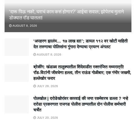
‘दारू पिऊ नको, घराचं काम कसं होणार?’ आईचा सवाल; झोपेतच मुलाने
डोक्यात रॉड घातला!
AUGUST 8, 2026
‘अपहरण झालंय… १७ लाख द्या!’; डायल ११२ वर खोटी माहिती
देत तरुणाचा पोलिसांना गुंगारा देण्याचा प्रयत्न अंगलट
AUGUST 8, 2026
ब्रेकींग: खंडाळा तालुक्यातील शिंदेवाडीत रक्तरंजित मध्यरात्री!
रॉड-विटांनी जीवघेणा हल्ला, तीन राऊंड गोळीबार; एक गंभीर जखमी,
हल्लेखोर फरार
JULY 28, 2026
पोलखोल | दरोडेखोरांवर कारवाई की जप्त रकमेवरच डल्ला ? नऱ्हे
दरोडा प्रकरणात राजगड पोलीस ठाण्यातील दोन पोलीस कर्मचारी
चर्चेत
JULY 20, 2026