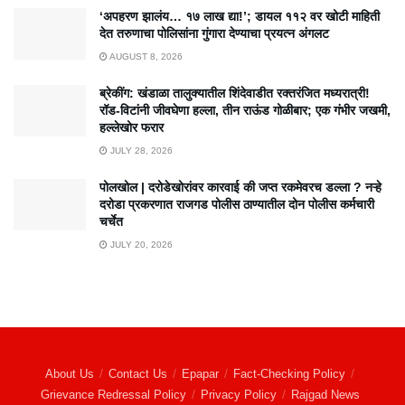
‘अपहरण झालंय… १७ लाख द्या!’; डायल ११२ वर खोटी माहिती
देत तरुणाचा पोलिसांना गुंगारा देण्याचा प्रयत्न अंगलट
AUGUST 8, 2026
ब्रेकींग: खंडाळा तालुक्यातील शिंदेवाडीत रक्तरंजित मध्यरात्री!
रॉड-विटांनी जीवघेणा हल्ला, तीन राऊंड गोळीबार; एक गंभीर जखमी,
हल्लेखोर फरार
JULY 28, 2026
पोलखोल | दरोडेखोरांवर कारवाई की जप्त रकमेवरच डल्ला ? नऱ्हे
दरोडा प्रकरणात राजगड पोलीस ठाण्यातील दोन पोलीस कर्मचारी
चर्चेत
JULY 20, 2026
About Us
Contact Us
Epapar
Fact-Checking Policy
Grievance Redressal Policy
Privacy Policy
Rajgad News