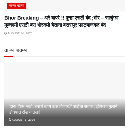
ताज्या बातम्या
Bhor Breaking – अरे बापरे‌ !! पुन्हा एसटी बंद ;भोर – साळुंगण
मुक्कामी एसटी बस भोरकडे येताना बसरापुर फाट्याजवळ बंद
AUGUST 14, 2025
ताज्या बातम्या
‘दारू पिऊ नको, घराचं काम कसं होणार?’ आईचा सवाल; झोपेतच मुलाने
डोक्यात रॉड घातला!
AUGUST 8, 2026