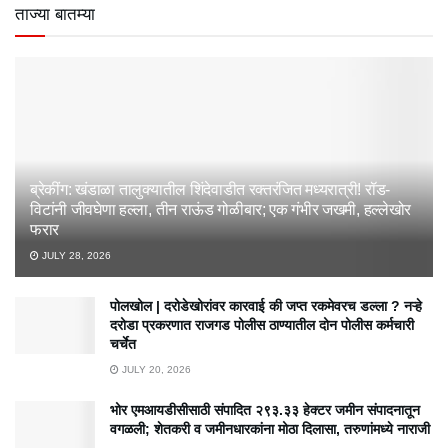
ताज्या बातम्या
ब्रेकींग: खंडाळा तालुक्यातील शिंदेवाडीत रक्तरंजित मध्यरात्री! रॉड-
विटांनी जीवघेणा हल्ला, तीन राऊंड गोळीबार; एक गंभीर जखमी, हल्लेखोर
फरार
JULY 28, 2026
पोलखोल | दरोडेखोरांवर कारवाई की जप्त रकमेवरच डल्ला ? नऱ्हे
दरोडा प्रकरणात राजगड पोलीस ठाण्यातील दोन पोलीस कर्मचारी
चर्चेत
JULY 20, 2026
भोर एमआयडीसीसाठी संपादित २९३.३३ हेक्टर जमीन संपादनातून
वगळली; शेतकरी व जमीनधारकांना मोठा दिलासा, तरुणांमध्ये नाराजी