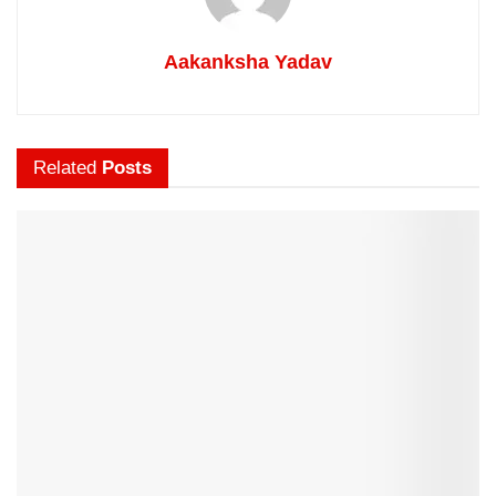
Aakanksha Yadav
Related
Posts