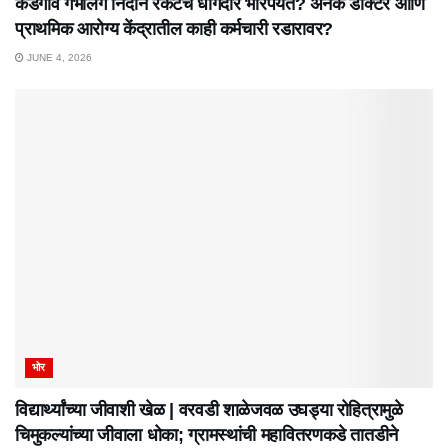
केडगाव गर्भलिंग निदान रॅकेटचे धागेदोरे भोरपर्यंत? अनेक डॉक्टर आणि
प्राथमिक आरोग्य केंद्रातील काही कर्मचारी रडारावर?
JUNE 4, 2026
भोर
विद्यार्थ्यांच्या जीवाशी खेळ | वरवडी शाळेजवळ उघड्या रोहित्रामुळे
चिमुकल्यांच्या जीवाला धोका; ग्रामस्थांची महावितरणकडे तातडीने