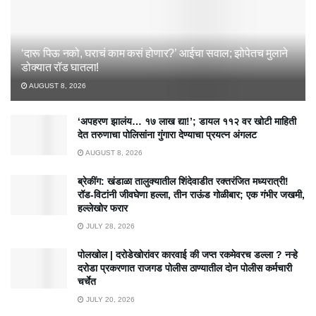
‘दारू पिऊ नको, घराचं काम कसं होणार?’ आईचा सवाल; झोपेतच मुलाने
डोक्यात रॉड घातला!
AUGUST 8, 2026
‘अपहरण झालंय… १७ लाख द्या!’; डायल ११२ वर खोटी माहिती
देत तरुणाचा पोलिसांना गुंगारा देण्याचा प्रयत्न अंगलट
AUGUST 8, 2026
ब्रेकींग: खंडाळा तालुक्यातील शिंदेवाडीत रक्तरंजित मध्यरात्री!
रॉड-विटांनी जीवघेणा हल्ला, तीन राऊंड गोळीबार; एक गंभीर जखमी,
हल्लेखोर फरार
JULY 28, 2026
पोलखोल | दरोडेखोरांवर कारवाई की जप्त रकमेवरच डल्ला ? नऱ्हे
दरोडा प्रकरणात राजगड पोलीस ठाण्यातील दोन पोलीस कर्मचारी
चर्चेत
JULY 20, 2026