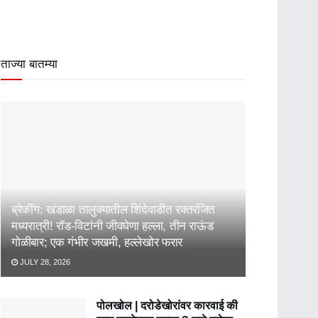
ताज्या बातम्या
ब्रेकींग: खंडाळा तालुक्यातील शिंदेवाडीत रक्तरंजित
मध्यरात्री! रॉड-विटांनी जीवघेणा हल्ला, तीन राऊंड
गोळीबार; एक गंभीर जखमी, हल्लेखोर फरार
JULY 28, 2026
पोलखोल | दरोडेखोरांवर कारवाई की