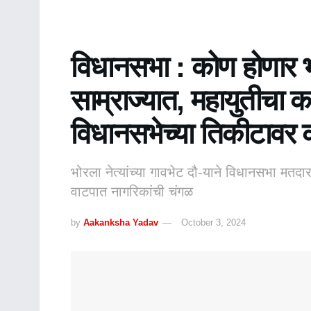
विधानसभा : कोण होणार भ
साम्राज्यात, महायुतीच
विधानसभेच्या तिकीटावर 
भोरला नेत्यांच्या गावभेट दौ-याने विधानसभा मतद
वाटपात नागरिकांची चंगळ
by
Aakanksha Yadav
October 3, 2024