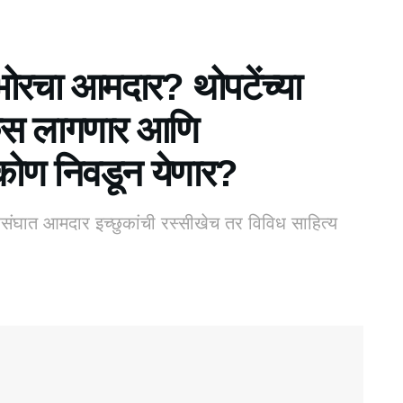
ोरचा आमदार? थोपटेंच्या
ा कस लागणार आणि
कोण निवडून येणार?
ारसंघात आमदार इच्छुकांची रस्सीखेच तर विविध साहित्य