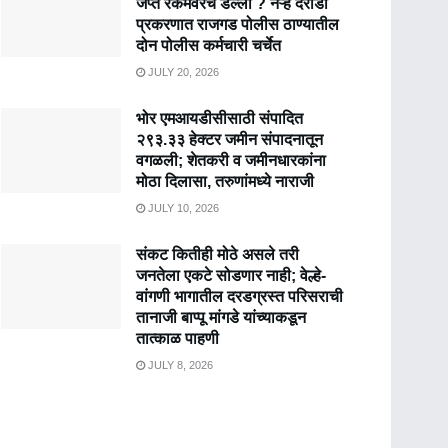
जप्त रकमेवरच डल्ला ? नऱ्हे दरोडा
प्रकरणात राजगड पोलीस ठाण्यातील
दोन पोलीस कर्मचारी चर्चेत
JULY 20, 2026
भोर एमआयडीसीसाठी संपादित
२९३.३३ हेक्टर जमीन संपादनातून
वगळली; शेतकरी व जमीनधारकांना
मोठा दिलासा, तरुणांमध्ये नाराजी
JULY 10, 2026
संकट कितीही मोठे असले तरी
जनतेला एकटे सोडणार नाही; वेल्हे-
वांगणी भागातील दरडग्रस्त परिसराची
तानाजी बाप्पू मांगडे यांच्याकडून
तात्काळ पाहणी
JULY 8, 2026