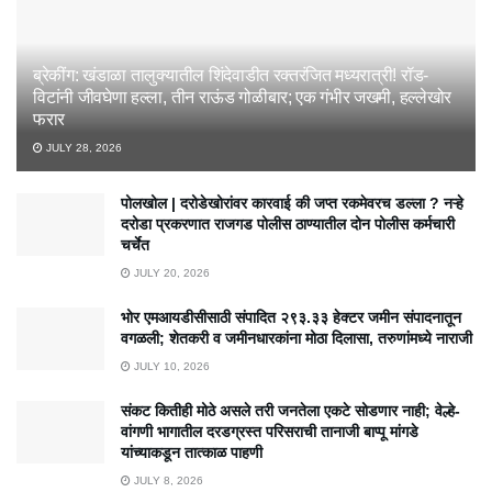
ब्रेकींग: खंडाळा तालुक्यातील शिंदेवाडीत रक्तरंजित मध्यरात्री! रॉड-
विटांनी जीवघेणा हल्ला, तीन राऊंड गोळीबार; एक गंभीर जखमी, हल्लेखोर
फरार
JULY 28, 2026
पोलखोल | दरोडेखोरांवर कारवाई की जप्त रकमेवरच डल्ला ? नऱ्हे
दरोडा प्रकरणात राजगड पोलीस ठाण्यातील दोन पोलीस कर्मचारी
चर्चेत
JULY 20, 2026
भोर एमआयडीसीसाठी संपादित २९३.३३ हेक्टर जमीन संपादनातून
वगळली; शेतकरी व जमीनधारकांना मोठा दिलासा, तरुणांमध्ये नाराजी
JULY 10, 2026
संकट कितीही मोठे असले तरी जनतेला एकटे सोडणार नाही; वेल्हे-
वांगणी भागातील दरडग्रस्त परिसराची तानाजी बाप्पू मांगडे
यांच्याकडून तात्काळ पाहणी
JULY 8, 2026