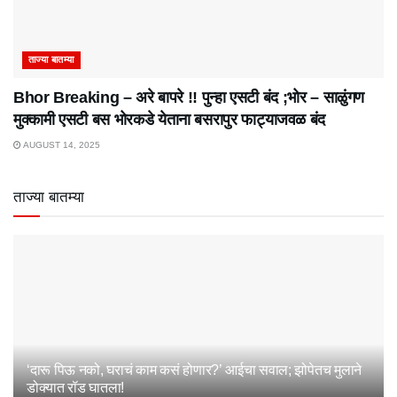
ताज्या बातम्या
Bhor Breaking – अरे बापरे‌ !! पुन्हा एसटी बंद ;भोर – साळुंगण
मुक्कामी एसटी बस भोरकडे येताना बसरापुर फाट्याजवळ बंद
AUGUST 14, 2025
ताज्या बातम्या
‘दारू पिऊ नको, घराचं काम कसं होणार?’ आईचा सवाल; झोपेतच मुलाने
डोक्यात रॉड घातला!