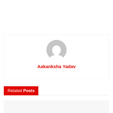
Aakanksha Yadav
Related
Posts