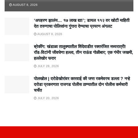
AUGUST 8, 2026
‘अपहरण झालंय… १७ लाख द्या!’; डायल ११२ वर खोटी माहिती
देत तरुणाचा पोलिसांना गुंगारा देण्याचा प्रयत्न अंगलट
AUGUST 8, 2026
ब्रेकींग: खंडाळा तालुक्यातील शिंदेवाडीत रक्तरंजित मध्यरात्री!
रॉड-विटांनी जीवघेणा हल्ला, तीन राऊंड गोळीबार; एक गंभीर जखमी,
हल्लेखोर फरार
JULY 28, 2026
पोलखोल | दरोडेखोरांवर कारवाई की जप्त रकमेवरच डल्ला ? नऱ्हे
दरोडा प्रकरणात राजगड पोलीस ठाण्यातील दोन पोलीस कर्मचारी
चर्चेत
JULY 20, 2026