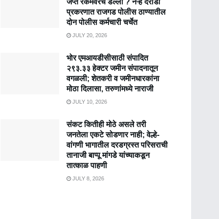
जप्त रकमेवरच डल्ला ? नऱ्हे दरोडा
प्रकरणात राजगड पोलीस ठाण्यातील
दोन पोलीस कर्मचारी चर्चेत
JULY 20, 2026
भोर एमआयडीसीसाठी संपादित
२९३.३३ हेक्टर जमीन संपादनातून
वगळली; शेतकरी व जमीनधारकांना
मोठा दिलासा, तरुणांमध्ये नाराजी
JULY 10, 2026
संकट कितीही मोठे असले तरी
जनतेला एकटे सोडणार नाही; वेल्हे-
वांगणी भागातील दरडग्रस्त परिसराची
तानाजी बाप्पू मांगडे यांच्याकडून
तात्काळ पाहणी
JULY 8, 2026