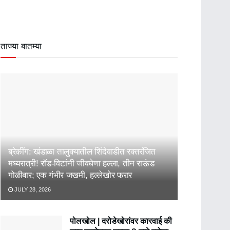
ताज्या बातम्या
ब्रेकींग: खंडाळा तालुक्यातील शिंदेवाडीत रक्तरंजित
मध्यरात्री! रॉड-विटांनी जीवघेणा हल्ला, तीन राऊंड
गोळीबार; एक गंभीर जखमी, हल्लेखोर फरार
JULY 28, 2026
पोलखोल | दरोडेखोरांवर कारवाई की