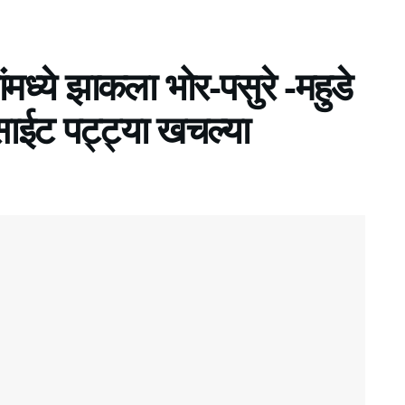
्ये झाकला भोर-पसुरे -महुडे
 साईट पट्ट्या खचल्या