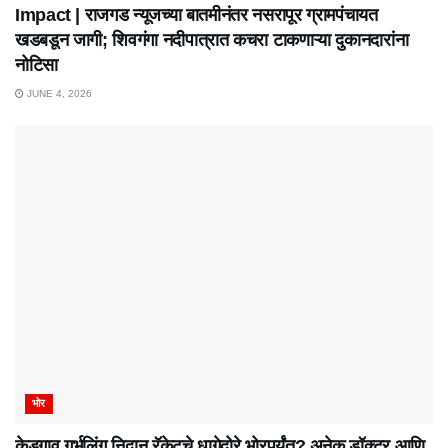
Impact | राजगड न्यूजच्या बातमीनंतर नसरापूर ग्रामपंचायत
खडबडून जागी; शिवगंगा नदीपात्रात कचरा टाकणाऱ्या दुकानदारांना
नोटिसा
JUNE 4, 2026
भोर
केडगाव गर्भलिंग निदान रॅकेटचे धागेदोरे भोरपर्यंत? अनेक डॉक्टर आणि