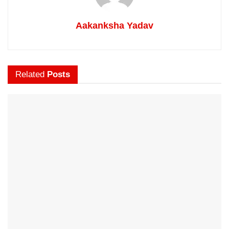
Aakanksha Yadav
Related
Posts