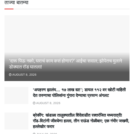
ताज्या बातम्या
‘दारू पिऊ नको, घराचं काम कसं होणार?’ आईचा सवाल; झोपेतच मुलाने
डोक्यात रॉड घातला!
AUGUST 8, 2026
‘अपहरण झालंय… १७ लाख द्या!’; डायल ११२ वर खोटी माहिती
देत तरुणाचा पोलिसांना गुंगारा देण्याचा प्रयत्न अंगलट
AUGUST 8, 2026
ब्रेकींग: खंडाळा तालुक्यातील शिंदेवाडीत रक्तरंजित मध्यरात्री!
रॉड-विटांनी जीवघेणा हल्ला, तीन राऊंड गोळीबार; एक गंभीर जखमी,
हल्लेखोर फरार