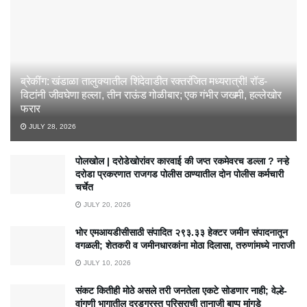
ब्रेकींग: खंडाळा तालुक्यातील शिंदेवाडीत रक्तरंजित मध्यरात्री! रॉड-
विटांनी जीवघेणा हल्ला, तीन राऊंड गोळीबार; एक गंभीर जखमी, हल्लेखोर
फरार
JULY 28, 2026
पोलखोल | दरोडेखोरांवर कारवाई की जप्त रकमेवरच डल्ला ? नऱ्हे
दरोडा प्रकरणात राजगड पोलीस ठाण्यातील दोन पोलीस कर्मचारी
चर्चेत
JULY 20, 2026
भोर एमआयडीसीसाठी संपादित २९३.३३ हेक्टर जमीन संपादनातून
वगळली; शेतकरी व जमीनधारकांना मोठा दिलासा, तरुणांमध्ये नाराजी
JULY 10, 2026
संकट कितीही मोठे असले तरी जनतेला एकटे सोडणार नाही; वेल्हे-
वांगणी भागातील दरडग्रस्त परिसराची तानाजी बाप्पू मांगडे