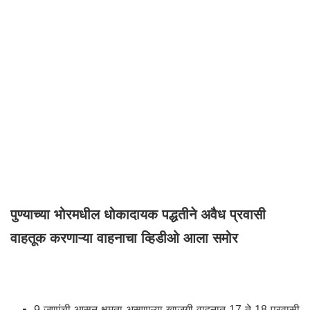
पुण्याच्या भोरमधील धोकादायक पद्धतीने अवैध प्रवासी
वाहतूक करणाऱ्या वाहनाचा व्हिडीओ आला समोर
9 जणांची आसन क्षमता असणाऱ्या खाजगी वाहनात 17 ते 18 प्रवासी