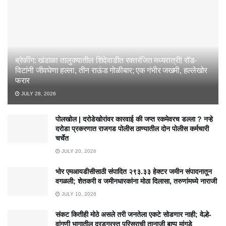
ब्रेकींग: खंडाळा तालुक्यातील शिंदेवाडीत रक्तरंजित मध्यरात्री! रॉड-
विटांनी जीवघेणा हल्ला, तीन राऊंड गोळीबार; एक गंभीर जखमी, हल्लेखोर
फरार
JULY 28, 2026
पोलखोल | दरोडेखोरांवर कारवाई की जप्त रकमेवरच डल्ला ? नऱ्हे
दरोडा प्रकरणात राजगड पोलीस ठाण्यातील दोन पोलीस कर्मचारी
चर्चेत
JULY 20, 2026
भोर एमआयडीसीसाठी संपादित २९३.३३ हेक्टर जमीन संपादनातून
वगळली; शेतकरी व जमीनधारकांना मोठा दिलासा, तरुणांमध्ये नाराजी
JULY 10, 2026
संकट कितीही मोठे असले तरी जनतेला एकटे सोडणार नाही; वेल्हे-
वांगणी भागातील दरडग्रस्त परिसराची तानाजी बाप्पू मांगडे