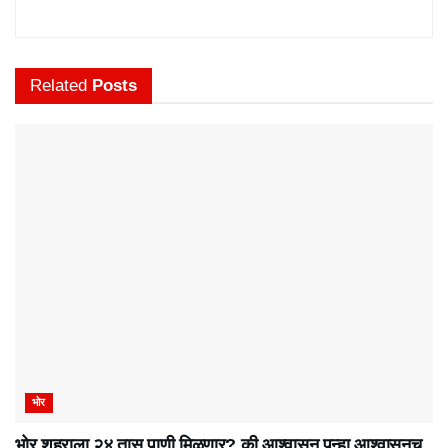
Related
Posts
भोर
भोर शहराला २४ तास पाणी मिळणार? की आश्वासन पुन्हा आश्वासनच