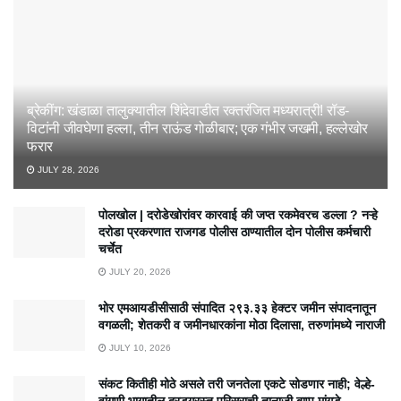
ब्रेकींग: खंडाळा तालुक्यातील शिंदेवाडीत रक्तरंजित मध्यरात्री! रॉड-
विटांनी जीवघेणा हल्ला, तीन राऊंड गोळीबार; एक गंभीर जखमी, हल्लेखोर
फरार
JULY 28, 2026
पोलखोल | दरोडेखोरांवर कारवाई की जप्त रकमेवरच डल्ला ? नऱ्हे
दरोडा प्रकरणात राजगड पोलीस ठाण्यातील दोन पोलीस कर्मचारी
चर्चेत
JULY 20, 2026
भोर एमआयडीसीसाठी संपादित २९३.३३ हेक्टर जमीन संपादनातून
वगळली; शेतकरी व जमीनधारकांना मोठा दिलासा, तरुणांमध्ये नाराजी
JULY 10, 2026
संकट कितीही मोठे असले तरी जनतेला एकटे सोडणार नाही; वेल्हे-