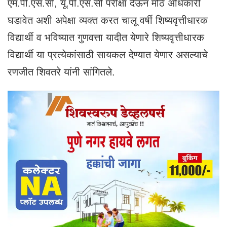
एम.पी.एस.सी, यू.पी.एस.सी परीक्षा देऊन मोठे अधिकारी
घडावेत अशी अपेक्षा व्यक्त करत चालू वर्षी शिष्यवृत्तीधारक
विद्यार्थी व भविष्यात गुणवत्ता यादीत येणारे शिष्यवृत्तीधारक
विद्यार्थी या प्रत्येकांसाठी सायकल देण्यात येणार असल्याचे
रणजीत शिवतरे यांनी सांगितले.