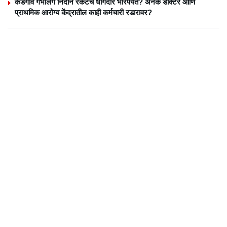
केडगाव गर्भलिंग निदान रॅकेटचे धागेदोरे भोरपर्यंत? अनेक डॉक्टर आणि
प्राथमिक आरोग्य केंद्रातील काही कर्मचारी रडारावर?