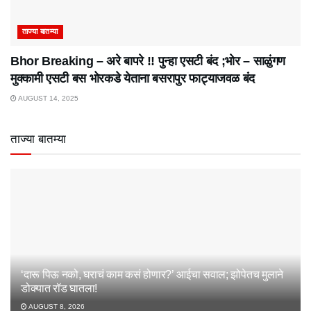
ताज्या बातम्या
Bhor Breaking – अरे बापरे‌ !! पुन्हा एसटी बंद ;भोर – साळुंगण
मुक्कामी एसटी बस भोरकडे येताना बसरापुर फाट्याजवळ बंद
AUGUST 14, 2025
ताज्या बातम्या
‘दारू पिऊ नको, घराचं काम कसं होणार?’ आईचा सवाल; झोपेतच मुलाने
डोक्यात रॉड घातला!
AUGUST 8, 2026