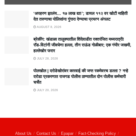
‘अपहरण झालंय… १७ लाख द्या!’; डायल ११२ वर खोटी माहिती
देत तरुणाचा पोलिसांना गुंगारा देण्याचा प्रयत्न अंगलट
AUGUST 8, 2026
ब्रेकींग: खंडाळा तालुक्यातील शिंदेवाडीत रक्तरंजित मध्यरात्री!
रॉड-विटांनी जीवघेणा हल्ला, तीन राऊंड गोळीबार; एक गंभीर जखमी,
हल्लेखोर फरार
JULY 28, 2026
पोलखोल | दरोडेखोरांवर कारवाई की जप्त रकमेवरच डल्ला ? नऱ्हे
दरोडा प्रकरणात राजगड पोलीस ठाण्यातील दोन पोलीस कर्मचारी
चर्चेत
JULY 20, 2026
About Us
Contact Us
Epapar
Fact-Checking Policy