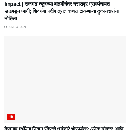
Impact | राजगड न्यूजच्या बातमीनंतर नसरापूर ग्रामपंचायत
खडबडून जागी; शिवगंगा नदीपात्रात कचरा टाकणाऱ्या दुकानदारांना
नोटिसा
JUNE 4, 2026
भोर
केडगाव गर्भलिंग निदान रॅकेटचे धागेदोरे भोरपर्यंत? अनेक डॉक्टर आणि