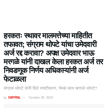
हरकतः स्थावर मालमत्तेच्या माहितीत
तफावत; संग्राम थोपटे यांचा उमेदवारी
अर्ज रद्द करावा? अपक्ष उमेदवार भाऊ
मरगळे यांनी दाखल केला हरकत अर्ज तर
निवडणूक निर्णय अधिकाऱ्यांनी अर्ज
फेटाळला
संग्राम थोपटे यांनी दिले स्पष्टीकरण, नेमकं काय म्हणाले थोपटे?
by
SBPRNL
October 30, 2024