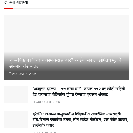
ताज्या बातम्या
‘दारू पिऊ नको, घराचं काम कसं होणार?’ आईचा सवाल; झोपेतच मुलाने
डोक्यात रॉड घातला!
AUGUST 8, 2026
‘अपहरण झालंय… १७ लाख द्या!’; डायल ११२ वर खोटी माहिती
देत तरुणाचा पोलिसांना गुंगारा देण्याचा प्रयत्न अंगलट
AUGUST 8, 2026
ब्रेकींग: खंडाळा तालुक्यातील शिंदेवाडीत रक्तरंजित मध्यरात्री!
रॉड-विटांनी जीवघेणा हल्ला, तीन राऊंड गोळीबार; एक गंभीर जखमी,
हल्लेखोर फरार
JULY 28, 2026