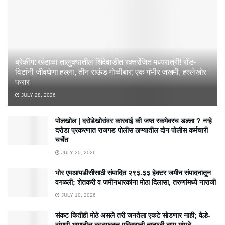
ब्रेकींग: खंडाळा तालुक्यातील शिंदेवाडीत रक्तरंजित मध्यरात्री! रॉड-
विटांनी जीवघेणा हल्ला, तीन राऊंड गोळीबार; एक गंभीर जखमी, हल्लेखोर
फरार
JULY 28, 2026
पोलखोल | दरोडेखोरांवर कारवाई की जप्त रकमेवरच डल्ला ? नऱ्हे
दरोडा प्रकरणात राजगड पोलीस ठाण्यातील दोन पोलीस कर्मचारी
चर्चेत
JULY 20, 2026
भोर एमआयडीसीसाठी संपादित २९३.३३ हेक्टर जमीन संपादनातून
वगळली; शेतकरी व जमीनधारकांना मोठा दिलासा, तरुणांमध्ये नाराजी
JULY 10, 2026
संकट कितीही मोठे असले तरी जनतेला एकटे सोडणार नाही; वेल्हे-