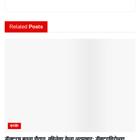
Related
Posts
क्राईम
डॅाक्टरच बनला सैतान, महिलेवर केला अत्याचार; डॅाक्टराविरोधात