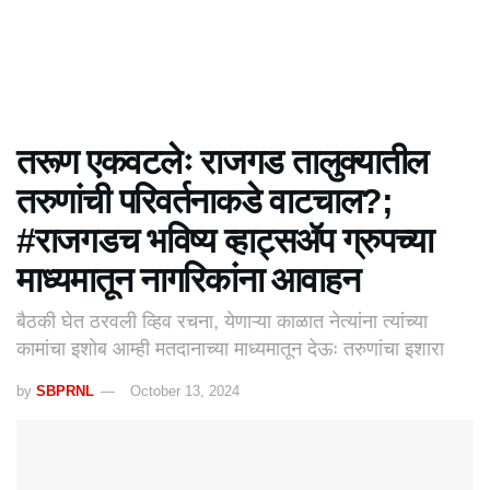
तरूण एकवटलेः राजगड तालुक्यातील
तरुणांची परिवर्तनाकडे वाटचाल?;
#राजगडच भविष्य व्हाट्सॲप ग्रुपच्या
माध्यमातून नागरिकांना आवाहन
बैठकी घेत ठरवली व्हिव रचना, येणाऱ्या काळात नेत्यांना त्यांच्या
कामांचा इशोब आम्ही मतदानाच्या माध्यमातून देऊः तरुणांचा इशारा
by
SBPRNL
October 13, 2024