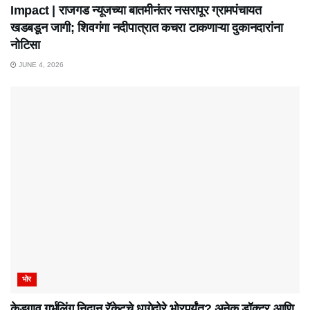
Impact | राजगड न्यूजच्या बातमीनंतर नसरापूर ग्रामपंचायत
खडबडून जागी; शिवगंगा नदीपात्रात कचरा टाकणाऱ्या दुकानदारांना
नोटिसा
JUNE 4, 2026
भोर
केडगाव गर्भलिंग निदान रॅकेटचे धागेदोरे भोरपर्यंत? अनेक डॉक्टर आणि