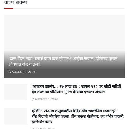
ताज्या बातम्या
‘दारू पिऊ नको, घराचं काम कसं होणार?’ आईचा सवाल; झोपेतच मुलाने
डोक्यात रॉड घातला!
AUGUST 8, 2026
‘अपहरण झालंय… १७ लाख द्या!’; डायल ११२ वर खोटी माहिती
देत तरुणाचा पोलिसांना गुंगारा देण्याचा प्रयत्न अंगलट
AUGUST 8, 2026
ब्रेकींग: खंडाळा तालुक्यातील शिंदेवाडीत रक्तरंजित मध्यरात्री!
रॉड-विटांनी जीवघेणा हल्ला, तीन राऊंड गोळीबार; एक गंभीर जखमी,
हल्लेखोर फरार