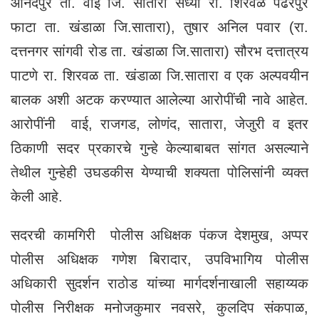
आनंदपुर ता. वाई जि. सातारा सध्या रा. शिरवळ पंढरपुर
फाटा ता. खंडाळा जि.सातारा), तुषार अनिल पवार (रा.
दत्तनगर सांगवी रोड ता. खंडाळा जि.सातारा) सौरभ दत्तात्रय
पाटणे रा. शिरवळ ता. खंडाळा जि.सातारा व एक अल्पवयीन
बालक अशी अटक करण्यात आलेल्या आरोपींची नावे आहेत.
आरोपींनी वाई, राजगड, लोणंद, सातारा, जेजुरी व इतर
ठिकाणी सदर प्रकारचे गुन्हे केल्याबाबत सांगत असल्याने
तेथील गुन्हेही उघडकीस येण्याची शक्यता पोलिसांनी व्यक्त
केली आहे.
सदरची कामगिरी पोलीस अधिक्षक पंकज देशमुख, अप्पर
पोलीस अधिक्षक गणेश बिरादार, उपविभागिय पोलीस
अधिकारी सुदर्शन राठोड यांच्या मार्गदर्शनाखाली सहाय्यक
पोलीस निरीक्षक मनोजकुमार नवसरे, कुलदिप संकपाळ,