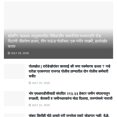
ब्रेकींग: खंडाळा तालुक्यातील शिंदेवाडीत रक्तरंजित मध्यरात्री! रॉड-
विटांनी जीवघेणा हल्ला, तीन राऊंड गोळीबार; एक गंभीर जखमी, हल्लेखोर
फरार
JULY 28, 2026
पोलखोल | दरोडेखोरांवर कारवाई की जप्त रकमेवरच डल्ला ? नऱ्हे
दरोडा प्रकरणात राजगड पोलीस ठाण्यातील दोन पोलीस कर्मचारी
चर्चेत
JULY 20, 2026
भोर एमआयडीसीसाठी संपादित २९३.३३ हेक्टर जमीन संपादनातून
वगळली; शेतकरी व जमीनधारकांना मोठा दिलासा, तरुणांमध्ये नाराजी
JULY 10, 2026
संकट कितीही मोठे असले तरी जनतेला एकटे सोडणार नाही; वेल्हे-