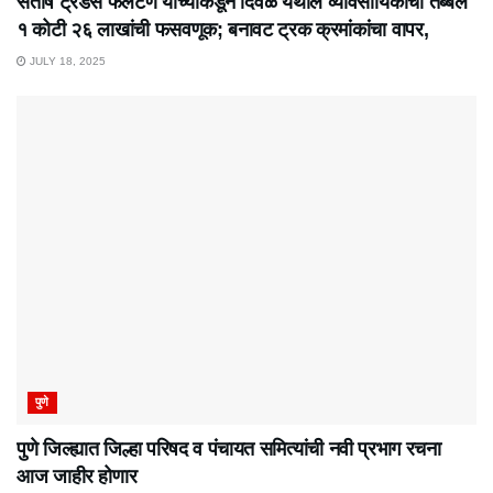
संतोष ट्रेडर्स फलटण यांच्याकडून दिवळे येथील व्यावसायिकाची तब्बल
१ कोटी २६ लाखांची फसवणूक; बनावट ट्रक क्रमांकांचा वापर,
JULY 18, 2025
पुणे
पुणे जिल्ह्यात जिल्हा परिषद व पंचायत समित्यांची नवी प्रभाग रचना
आज जाहीर होणार