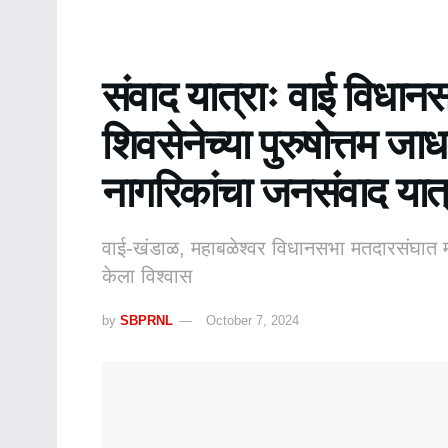
संवाद यात्राः वाई विधानस
शिवसेनेच्या पुरुषोत्तम ज
नागरिकांचा जनसंवाद यात्
वाई-खंडाळ, महाबळेश्वर विधानसभा मतदारसंघात महि
केला विश्वास
by
SBPRNL
October 7, 2024