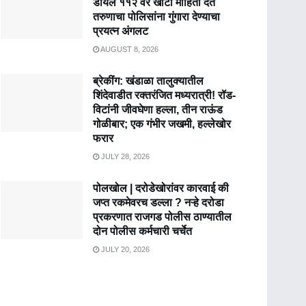
डायल ११२ वर खोटी माहिती देत
तरुणाचा पोलिसांना गुंगारा देण्याचा
प्रयत्न अंगलट
AUGUST 8, 2026
ब्रेकींग: खंडाळा तालुक्यातील
शिंदेवाडीत रक्तरंजित मध्यरात्री! रॉड-
विटांनी जीवघेणा हल्ला, तीन राऊंड
गोळीबार; एक गंभीर जखमी, हल्लेखोर
फरार
JULY 28, 2026
पोलखोल | दरोडेखोरांवर कारवाई की
जप्त रकमेवरच डल्ला ? नऱ्हे दरोडा
प्रकरणात राजगड पोलीस ठाण्यातील
दोन पोलीस कर्मचारी चर्चेत
JULY 20, 2026