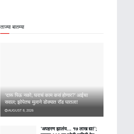
ताज्या बातम्या
‘दारू पिऊ नको, घराचं काम कसं होणार?’ आईचा
सवाल; झोपेतच मुलाने डोक्यात रॉड घातला!
AUGUST 8, 2026
‘अपहरण झालंय… १७ लाख द्या!’;