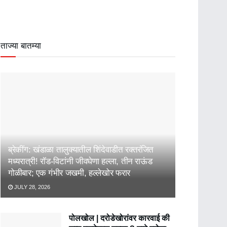
ताज्या बातम्या
ब्रेकींग: खंडाळा तालुक्यातील शिंदेवाडीत रक्तरंजित
मध्यरात्री! रॉड-विटांनी जीवघेणा हल्ला, तीन राऊंड
गोळीबार; एक गंभीर जखमी, हल्लेखोर फरार
JULY 28, 2026
पोलखोल | दरोडेखोरांवर कारवाई की