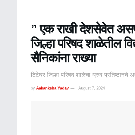
” एक राखी देशसेवेत असणा
जिल्हा परिषद शाळेतील विद्य
सैनिकांना राख्या
टिटेघर जिल्हा परिषद शाळेचा ध्रुव प्रतिष्ठानचे
by
Aakanksha Yadav
August 7, 2024