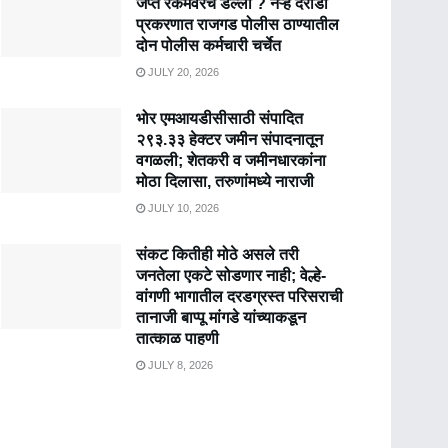
जप्त रकमेवरच डल्ला ? नऱ्हे दरोडा
प्रकरणात राजगड पोलीस ठाण्यातील
दोन पोलीस कर्मचारी चर्चेत
JULY 20, 2026
भोर एमआयडीसीसाठी संपादित
२९३.३३ हेक्टर जमीन संपादनातून
वगळली; शेतकरी व जमीनधारकांना
मोठा दिलासा, तरुणांमध्ये नाराजी
JULY 10, 2026
संकट कितीही मोठे असले तरी
जनतेला एकटे सोडणार नाही; वेल्हे-
वांगणी भागातील दरडग्रस्त परिसराची
तानाजी बाप्पू मांगडे यांच्याकडून
तात्काळ पाहणी
JULY 8, 2026