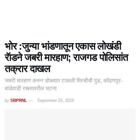
भोर :जुन्या भांडणातून एकास लोखंडी
रॅाडने जबरी मारहाण; राजगड पोलिसांत
तक्रार दाखल
जबरी मारहाण करुन डोळ्यात टाकली मिरचीची पुड, कोंढणपूर-
बांडेवाडी रस्त्यावरील घटना
by
SBPRNL
September 25, 2024