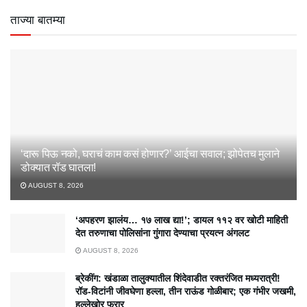
ताज्या बातम्या
‘दारू पिऊ नको, घराचं काम कसं होणार?’ आईचा सवाल; झोपेतच मुलाने
डोक्यात रॉड घातला!
AUGUST 8, 2026
‘अपहरण झालंय… १७ लाख द्या!’; डायल ११२ वर खोटी माहिती
देत तरुणाचा पोलिसांना गुंगारा देण्याचा प्रयत्न अंगलट
AUGUST 8, 2026
ब्रेकींग: खंडाळा तालुक्यातील शिंदेवाडीत रक्तरंजित मध्यरात्री!
रॉड-विटांनी जीवघेणा हल्ला, तीन राऊंड गोळीबार; एक गंभीर जखमी,
हल्लेखोर फरार