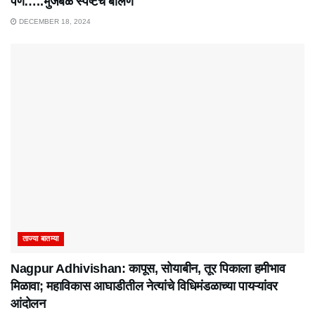
पण…..भुजबळ स्पष्टच बोलणे
DECEMBER 18, 2024
ताज्या बातम्या
Nagpur Adhivishan: कापूस, सोयाबीन, तूर पिकाला हमीभाव
मिळावा; महाविकास आघाडीतील नेत्यांचे विधिमंडळाच्या पायऱ्यांवर
आंदोलन