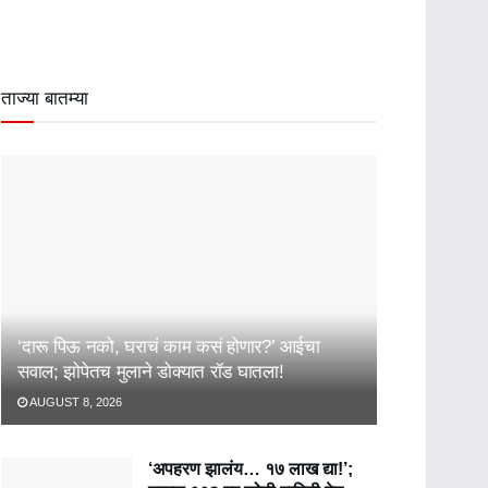
ताज्या बातम्या
‘दारू पिऊ नको, घराचं काम कसं होणार?’ आईचा
सवाल; झोपेतच मुलाने डोक्यात रॉड घातला!
AUGUST 8, 2026
‘अपहरण झालंय… १७ लाख द्या!’;