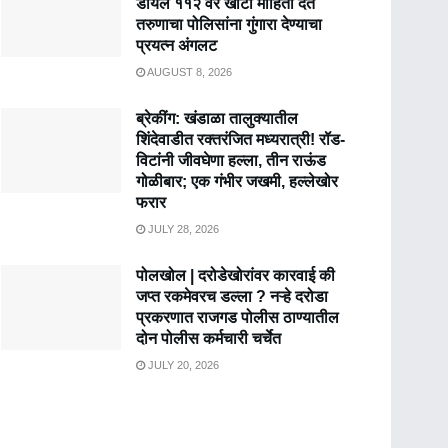
डायल ११२ वर खोटी माहिती देत
तरुणाचा पोलिसांना गुंगारा देण्याचा
प्रयत्न अंगलट
AUGUST 8, 2026
ब्रेकींग: खंडाळा तालुक्यातील
शिंदेवाडीत रक्तरंजित मध्यरात्री! रॉड-
विटांनी जीवघेणा हल्ला, तीन राऊंड
गोळीबार; एक गंभीर जखमी, हल्लेखोर
फरार
JULY 28, 2026
पोलखोल | दरोडेखोरांवर कारवाई की
जप्त रकमेवरच डल्ला ? नऱ्हे दरोडा
प्रकरणात राजगड पोलीस ठाण्यातील
दोन पोलीस कर्मचारी चर्चेत
JULY 20, 2026