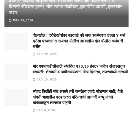
ब्रेकींग: खंडाळा तालुक्यातील शिंदेवाडीत रक्तरंजित मध्यरात्री! रॉड-
विटांनी जीवघेणा हल्ला, तीन राऊंड गोळीबार; एक गंभीर जखमी, हल्लेखोर
फरार
JULY 28, 2026
पोलखोल | दरोडेखोरांवर कारवाई की जप्त रकमेवरच डल्ला ? नऱ्हे
दरोडा प्रकरणात राजगड पोलीस ठाण्यातील दोन पोलीस कर्मचारी
चर्चेत
JULY 20, 2026
भोर एमआयडीसीसाठी संपादित २९३.३३ हेक्टर जमीन संपादनातून
वगळली; शेतकरी व जमीनधारकांना मोठा दिलासा, तरुणांमध्ये नाराजी
JULY 10, 2026
संकट कितीही मोठे असले तरी जनतेला एकटे सोडणार नाही; वेल्हे-
वांगणी भागातील दरडग्रस्त परिसराची तानाजी बाप्पू मांगडे
यांच्याकडून तात्काळ पाहणी
JULY 8, 2026