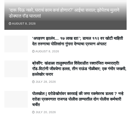
‘दारू पिऊ नको, घराचं काम कसं होणार?’ आईचा सवाल; झोपेतच मुलाने
डोक्यात रॉड घातला!
AUGUST 8, 2026
‘अपहरण झालंय… १७ लाख द्या!’; डायल ११२ वर खोटी माहिती
देत तरुणाचा पोलिसांना गुंगारा देण्याचा प्रयत्न अंगलट
AUGUST 8, 2026
ब्रेकींग: खंडाळा तालुक्यातील शिंदेवाडीत रक्तरंजित मध्यरात्री!
रॉड-विटांनी जीवघेणा हल्ला, तीन राऊंड गोळीबार; एक गंभीर जखमी,
हल्लेखोर फरार
JULY 28, 2026
पोलखोल | दरोडेखोरांवर कारवाई की जप्त रकमेवरच डल्ला ? नऱ्हे
दरोडा प्रकरणात राजगड पोलीस ठाण्यातील दोन पोलीस कर्मचारी
चर्चेत
JULY 20, 2026