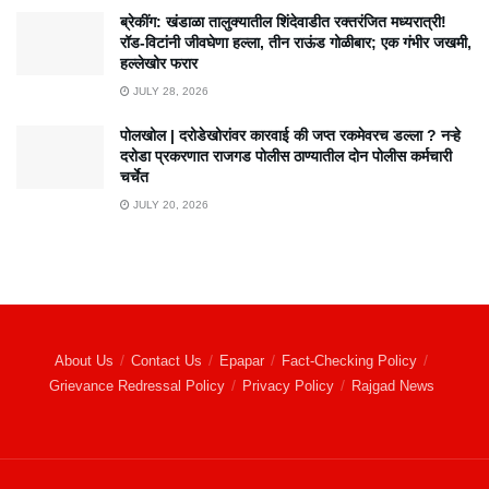
ब्रेकींग: खंडाळा तालुक्यातील शिंदेवाडीत रक्तरंजित मध्यरात्री!
रॉड-विटांनी जीवघेणा हल्ला, तीन राऊंड गोळीबार; एक गंभीर जखमी,
हल्लेखोर फरार
JULY 28, 2026
पोलखोल | दरोडेखोरांवर कारवाई की जप्त रकमेवरच डल्ला ? नऱ्हे
दरोडा प्रकरणात राजगड पोलीस ठाण्यातील दोन पोलीस कर्मचारी
चर्चेत
JULY 20, 2026
About Us
Contact Us
Epapar
Fact-Checking Policy
Grievance Redressal Policy
Privacy Policy
Rajgad News