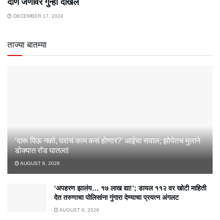
दोण जणांवर गुन्हा दाखल
DECEMBER 17, 2024
ताज्या बातम्या
‘दारू पिऊ नको, घराचं काम कसं होणार?’ आईचा सवाल; झोपेतच मुलाने
डोक्यात रॉड घातला!
AUGUST 8, 2026
‘अपहरण झालंय… १७ लाख द्या!’; डायल ११२ वर खोटी माहिती
देत तरुणाचा पोलिसांना गुंगारा देण्याचा प्रयत्न अंगलट
AUGUST 8, 2026