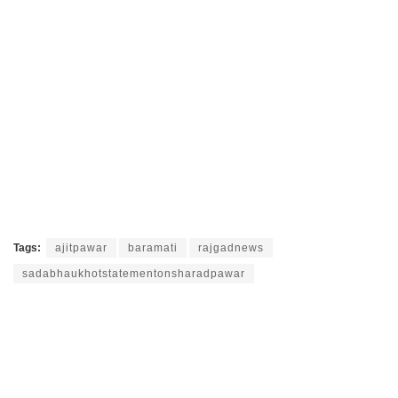
Tags:
ajitpawar
baramati
rajgadnews
sadabhaukhotstatementonsharadpawar