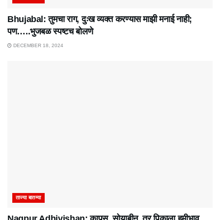
Bhujabal: तुमचा राग, दुःख व्यक्त करण्यास माझी मनाई नाही;
पण…..भुजबळ स्पष्टच बोलणे
DECEMBER 18, 2024
ताज्या बातम्या
Nagpur Adhivishan: कापूस, सोयाबीन, तूर पिकाला हमीभाव