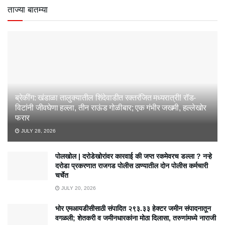
ताज्या बातम्या
ब्रेकींग: खंडाळा तालुक्यातील शिंदेवाडीत रक्तरंजित मध्यरात्री! रॉड-
विटांनी जीवघेणा हल्ला, तीन राऊंड गोळीबार; एक गंभीर जखमी, हल्लेखोर
फरार
JULY 28, 2026
पोलखोल | दरोडेखोरांवर कारवाई की जप्त रकमेवरच डल्ला ? नऱ्हे
दरोडा प्रकरणात राजगड पोलीस ठाण्यातील दोन पोलीस कर्मचारी
चर्चेत
JULY 20, 2026
भोर एमआयडीसीसाठी संपादित २९३.३३ हेक्टर जमीन संपादनातून
वगळली; शेतकरी व जमीनधारकांना मोठा दिलासा, तरुणांमध्ये नाराजी