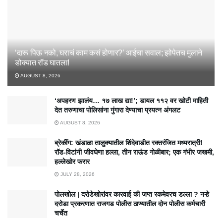
‘दारू पिऊ नको, घराचं काम कसं होणार?’ आईचा सवाल; झोपेतच मुलाने
डोक्यात रॉड घातला!
AUGUST 8, 2026
‘अपहरण झालंय… १७ लाख द्या!’; डायल ११२ वर खोटी माहिती
देत तरुणाचा पोलिसांना गुंगारा देण्याचा प्रयत्न अंगलट
AUGUST 8, 2026
ब्रेकींग: खंडाळा तालुक्यातील शिंदेवाडीत रक्तरंजित मध्यरात्री!
रॉड-विटांनी जीवघेणा हल्ला, तीन राऊंड गोळीबार; एक गंभीर जखमी,
हल्लेखोर फरार
JULY 28, 2026
पोलखोल | दरोडेखोरांवर कारवाई की जप्त रकमेवरच डल्ला ? नऱ्हे
दरोडा प्रकरणात राजगड पोलीस ठाण्यातील दोन पोलीस कर्मचारी
चर्चेत