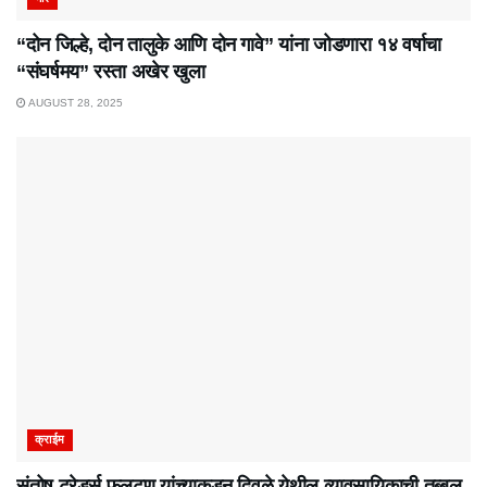
“दोन जिल्हे, दोन तालुके आणि दोन गावे” यांना जोडणारा १४ वर्षाचा
“संघर्षमय” रस्ता अखेर खुला
AUGUST 28, 2025
क्राईम
संतोष ट्रेडर्स फलटण यांच्याकडून दिवळे येथील व्यावसायिकाची तब्बल