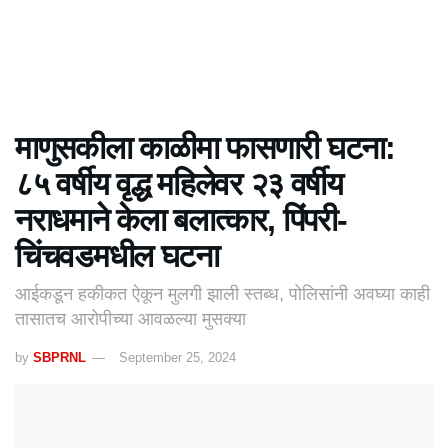
माणुसकीला काळीमा फासणारी घटना:
८५ वर्षीय वृद्ध महिलेवर २३ वर्षीय
नराधमाने केला बलात्कार, पिंपरी-
चिंचवडमधील घटना
आईकडून हकीकत ऐकून मुलगी झाली स्तब्ध, पोलिसांनी अवघ्या काही
तासातच आरोपीच्या आवळल्या मुसक्या
by
SBPRNL
September 25, 2024