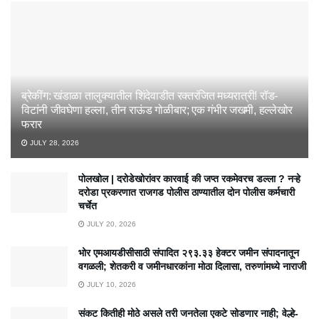
ब्रेकींग: खंडाळा तालुक्यातील शिंदेवाडीत रक्तरंजित मध्यरात्री! रॉड-
विटांनी जीवघेणा हल्ला, तीन राऊंड गोळीबार; एक गंभीर जखमी, हल्लेखोर
फरार
JULY 28, 2026
पोलखोल | दरोडेखोरांवर कारवाई की जप्त रकमेवरच डल्ला ? नऱ्हे
दरोडा प्रकरणात राजगड पोलीस ठाण्यातील दोन पोलीस कर्मचारी
चर्चेत
JULY 20, 2026
भोर एमआयडीसीसाठी संपादित २९३.३३ हेक्टर जमीन संपादनातून
वगळली; शेतकरी व जमीनधारकांना मोठा दिलासा, तरुणांमध्ये नाराजी
JULY 10, 2026
संकट कितीही मोठे असले तरी जनतेला एकटे सोडणार नाही; वेल्हे-