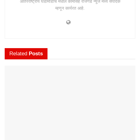
आंतरराष्ट्रीय घडामोडींचे मधील कामासह राजगड न्यूज मध्ये संपादक
म्हणून कार्यरत आहे.
Related
Posts