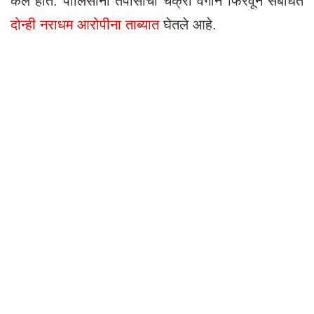
केले होते. पोलिसांनी तपासाची चक्री वेगाने फिरवून संबंधित
दोन्ही नराधम आरोपीना ताब्यात
घेतले आहे.