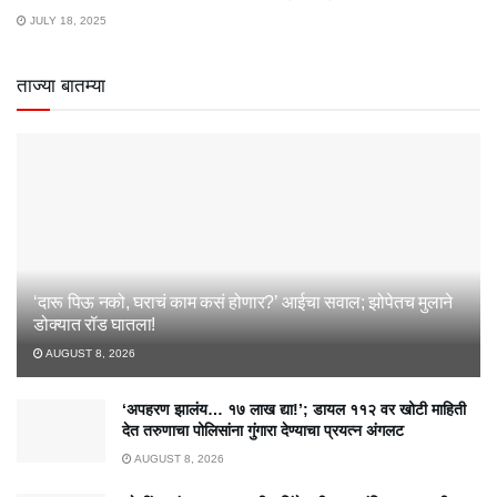
JULY 18, 2025
ताज्या बातम्या
‘दारू पिऊ नको, घराचं काम कसं होणार?’ आईचा सवाल; झोपेतच मुलाने
डोक्यात रॉड घातला!
AUGUST 8, 2026
‘अपहरण झालंय… १७ लाख द्या!’; डायल ११२ वर खोटी माहिती
देत तरुणाचा पोलिसांना गुंगारा देण्याचा प्रयत्न अंगलट
AUGUST 8, 2026