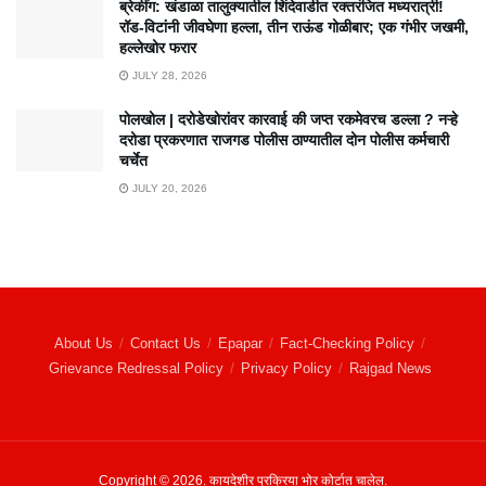
ब्रेकींग: खंडाळा तालुक्यातील शिंदेवाडीत रक्तरंजित मध्यरात्री!
रॉड-विटांनी जीवघेणा हल्ला, तीन राऊंड गोळीबार; एक गंभीर जखमी,
हल्लेखोर फरार
JULY 28, 2026
पोलखोल | दरोडेखोरांवर कारवाई की जप्त रकमेवरच डल्ला ? नऱ्हे
दरोडा प्रकरणात राजगड पोलीस ठाण्यातील दोन पोलीस कर्मचारी
चर्चेत
JULY 20, 2026
About Us
Contact Us
Epapar
Fact-Checking Policy
Grievance Redressal Policy
Privacy Policy
Rajgad News
Copyright © 2026. कायदेशीर प्रक्रिया भोर कोर्टात चालेल.