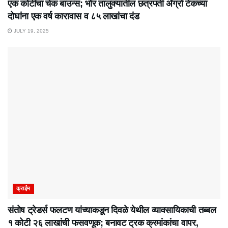
एक कोटींचा चेक बाउन्स; भोर तालुक्यातील छत्रपती ॲग्रो टेकच्या
दोघांना एक वर्ष कारावास व ८५ लाखांचा दंड
JULY 19, 2025
क्राईम
संतोष ट्रेडर्स फलटण यांच्याकडून दिवळे येथील व्यावसायिकाची तब्बल
१ कोटी २६ लाखांची फसवणूक; बनावट ट्रक क्रमांकांचा वापर,