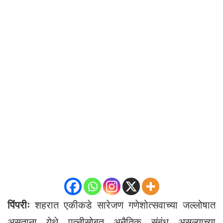
पिंपरीः
शहरात एकीकडे सारेजण गणेशोत्सवाच्या जल्लोषात
असताना येथे पत्नीसोबत अनैतिक संबंध असल्याच्या