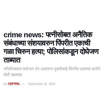
crime news: पत्नीसोबत अनैतिक
संबंधाच्या संशयावरुन पिंपरीत एकाची
गळा चिरुन हत्या; पोलिसांकडून दोघेजण
ताब्यात
गणेशोत्सवात सारेजण दंग असताना दुसरीकडे पिंपरीत एकाच्या हत्येने
मोठी खळबळ
by
SBPRNL
September 18, 2024