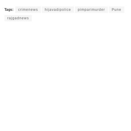
Tags:
crimenews
hijavadipolice
pimparimurder
Pune
rajgadnews