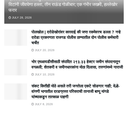
विटांनी जीवघेणा हल्ला, तीन राऊंड गोळीबार; एक गंभीर जखमी, हल्लेखोर
फरार
JULY 28, 2026
पोलखोल | दरोडेखोरांवर कारवाई की जप्त रकमेवरच डल्ला ? नऱ्हे
दरोडा प्रकरणात राजगड पोलीस ठाण्यातील दोन पोलीस कर्मचारी
चर्चेत
JULY 20, 2026
भोर एमआयडीसीसाठी संपादित २९३.३३ हेक्टर जमीन संपादनातून
वगळली; शेतकरी व जमीनधारकांना मोठा दिलासा, तरुणांमध्ये नाराजी
JULY 10, 2026
संकट कितीही मोठे असले तरी जनतेला एकटे सोडणार नाही; वेल्हे-
वांगणी भागातील दरडग्रस्त परिसराची तानाजी बाप्पू मांगडे
यांच्याकडून तात्काळ पाहणी
JULY 8, 2026