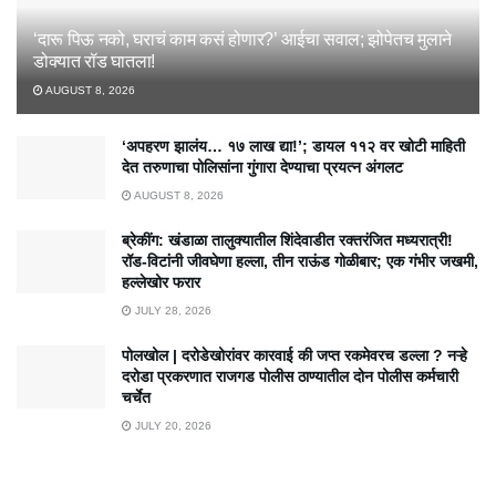
‘दारू पिऊ नको, घराचं काम कसं होणार?’ आईचा सवाल; झोपेतच मुलाने
डोक्यात रॉड घातला!
AUGUST 8, 2026
‘अपहरण झालंय… १७ लाख द्या!’; डायल ११२ वर खोटी माहिती
देत तरुणाचा पोलिसांना गुंगारा देण्याचा प्रयत्न अंगलट
AUGUST 8, 2026
ब्रेकींग: खंडाळा तालुक्यातील शिंदेवाडीत रक्तरंजित मध्यरात्री!
रॉड-विटांनी जीवघेणा हल्ला, तीन राऊंड गोळीबार; एक गंभीर जखमी,
हल्लेखोर फरार
JULY 28, 2026
पोलखोल | दरोडेखोरांवर कारवाई की जप्त रकमेवरच डल्ला ? नऱ्हे
दरोडा प्रकरणात राजगड पोलीस ठाण्यातील दोन पोलीस कर्मचारी
चर्चेत
JULY 20, 2026