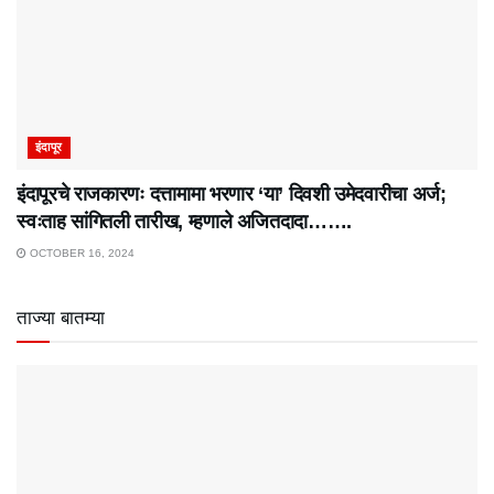
इंदापूर
इंदापूरचे राजकारणः दत्तामामा भरणार ‘या’ दिवशी उमेदवारीचा अर्ज;
स्वःताह सांगितली तारीख, म्हणाले अजितदादा…….
OCTOBER 16, 2024
ताज्या बातम्या