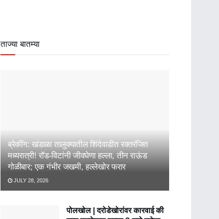
ताज्या बातम्या
ब्रेकींग: खंडाळा तालुक्यातील शिंदेवाडीत रक्तरंजित
मध्यरात्री! रॉड-विटांनी जीवघेणा हल्ला, तीन राऊंड
गोळीबार; एक गंभीर जखमी, हल्लेखोर फरार
JULY 28, 2026
पोलखोल | दरोडेखोरांवर कारवाई की