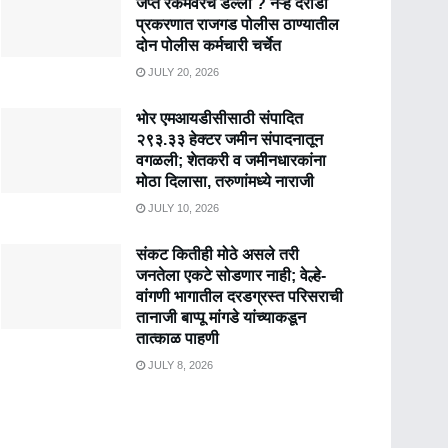
जप्त रकमेवरच डल्ला ? नऱ्हे दरोडा
प्रकरणात राजगड पोलीस ठाण्यातील
दोन पोलीस कर्मचारी चर्चेत
JULY 20, 2026
भोर एमआयडीसीसाठी संपादित
२९३.३३ हेक्टर जमीन संपादनातून
वगळली; शेतकरी व जमीनधारकांना
मोठा दिलासा, तरुणांमध्ये नाराजी
JULY 10, 2026
संकट कितीही मोठे असले तरी
जनतेला एकटे सोडणार नाही; वेल्हे-
वांगणी भागातील दरडग्रस्त परिसराची
तानाजी बाप्पू मांगडे यांच्याकडून
तात्काळ पाहणी
JULY 8, 2026