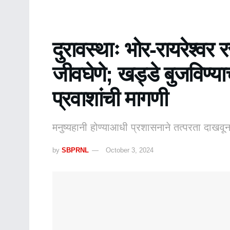
दुरावस्थाः भोर-रायरेश्वर 
जीवघेणे; खड्डे बुजविण्य
प्रवाशांची मागणी
मनुष्यहानी होण्याआधी प्रशासनाने तत्परता दाखवू
by
SBPRNL
October 3, 2024