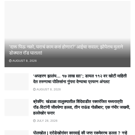
‘दारू पिऊ नको, घराचं काम कसं होणार?’ आईचा सवाल; झोपेतच मुलाने
डोक्यात रॉड घातला!
AUGUST 8, 2026
‘अपहरण झालंय… १७ लाख द्या!’; डायल ११२ वर खोटी माहिती
देत तरुणाचा पोलिसांना गुंगारा देण्याचा प्रयत्न अंगलट
AUGUST 8, 2026
ब्रेकींग: खंडाळा तालुक्यातील शिंदेवाडीत रक्तरंजित मध्यरात्री!
रॉड-विटांनी जीवघेणा हल्ला, तीन राऊंड गोळीबार; एक गंभीर जखमी,
हल्लेखोर फरार
JULY 28, 2026
पोलखोल | दरोडेखोरांवर कारवाई की जप्त रकमेवरच डल्ला ? नऱ्हे