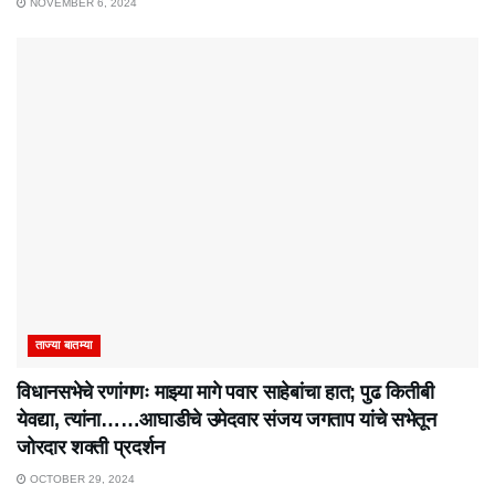
NOVEMBER 6, 2024
ताज्या बातम्या
विधानसभेचे रणांगणः माझ्या मागे पवार साहेबांचा हात; पुढ कितीबी
येवद्या, त्यांना……आघाडीचे उमेदवार संजय जगताप यांचे सभेतून
जोरदार शक्ती प्रदर्शन
OCTOBER 29, 2024