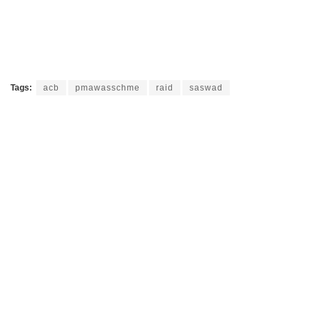
Tags:
acb
pmawasschme
raid
saswad