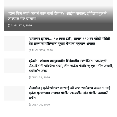
‘दारू पिऊ नको, घराचं काम कसं होणार?’ आईचा सवाल; झोपेतच मुलाने
डोक्यात रॉड घातला!
AUGUST 8, 2026
‘अपहरण झालंय… १७ लाख द्या!’; डायल ११२ वर खोटी माहिती
देत तरुणाचा पोलिसांना गुंगारा देण्याचा प्रयत्न अंगलट
AUGUST 8, 2026
ब्रेकींग: खंडाळा तालुक्यातील शिंदेवाडीत रक्तरंजित मध्यरात्री!
रॉड-विटांनी जीवघेणा हल्ला, तीन राऊंड गोळीबार; एक गंभीर जखमी,
हल्लेखोर फरार
JULY 28, 2026
पोलखोल | दरोडेखोरांवर कारवाई की जप्त रकमेवरच डल्ला ? नऱ्हे
दरोडा प्रकरणात राजगड पोलीस ठाण्यातील दोन पोलीस कर्मचारी
चर्चेत
JULY 20, 2026