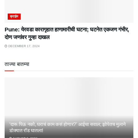
क्राईम
Pune: येरवडा कारागृहात हाणामारीची घटना; घटनेत एकजण गंभीर,
दोण जणांवर गुन्हा दाखल
DECEMBER 17, 2024
ताज्या बातम्या
‘दारू पिऊ नको, घराचं काम कसं होणार?’ आईचा सवाल; झोपेतच मुलाने
डोक्यात रॉड घातला!