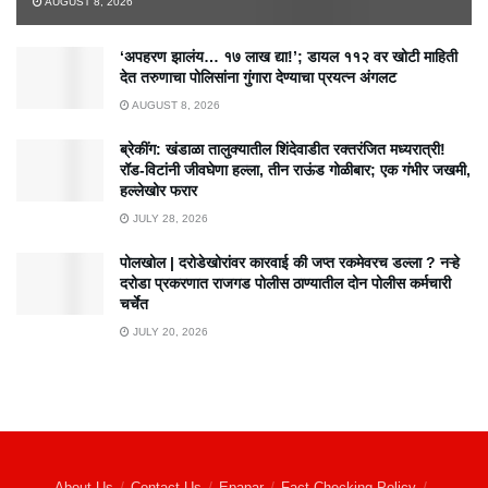
AUGUST 8, 2026
‘अपहरण झालंय… १७ लाख द्या!’; डायल ११२ वर खोटी माहिती
देत तरुणाचा पोलिसांना गुंगारा देण्याचा प्रयत्न अंगलट
AUGUST 8, 2026
ब्रेकींग: खंडाळा तालुक्यातील शिंदेवाडीत रक्तरंजित मध्यरात्री!
रॉड-विटांनी जीवघेणा हल्ला, तीन राऊंड गोळीबार; एक गंभीर जखमी,
हल्लेखोर फरार
JULY 28, 2026
पोलखोल | दरोडेखोरांवर कारवाई की जप्त रकमेवरच डल्ला ? नऱ्हे
दरोडा प्रकरणात राजगड पोलीस ठाण्यातील दोन पोलीस कर्मचारी
चर्चेत
JULY 20, 2026
About Us
Contact Us
Epapar
Fact-Checking Policy