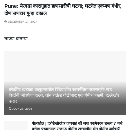
Pune: येरवडा कारागृहात हाणामारीची घटना; घटनेत एकजण गंभीर,
दोण जणांवर गुन्हा दाखल
DECEMBER 17, 2024
ताज्या बातम्या
ब्रेकींग: खंडाळा तालुक्यातील शिंदेवाडीत रक्तरंजित मध्यरात्री! रॉड-
विटांनी जीवघेणा हल्ला, तीन राऊंड गोळीबार; एक गंभीर जखमी, हल्लेखोर
फरार
JULY 28, 2026
पोलखोल | दरोडेखोरांवर कारवाई की जप्त रकमेवरच डल्ला ? नऱ्हे
दरोडा प्रकरणात राजगड पोलीस ठाण्यातील दोन पोलीस कर्मचारी