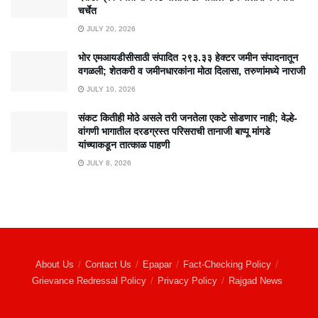
चर्चेत
JULY 20, 2026
भोर एमआयडीसीसाठी संपादित २९३.३३ हेक्टर जमीन संपादनातून
वगळली; शेतकरी व जमीनधारकांना मोठा दिलासा, तरुणांमध्ये नाराजी
JULY 10, 2026
संकट कितीही मोठे असले तरी जनतेला एकटे सोडणार नाही; वेल्हे-
वांगणी भागातील दरडग्रस्त परिसराची तानाजी बाप्पू मांगडे
यांच्याकडून तात्काळ पाहणी
JULY 8, 2026
About Us
Contact Us
Epapar
Fact-Checking Policy
Grievance Redressal Policy
Privacy Policy
Rajgad News