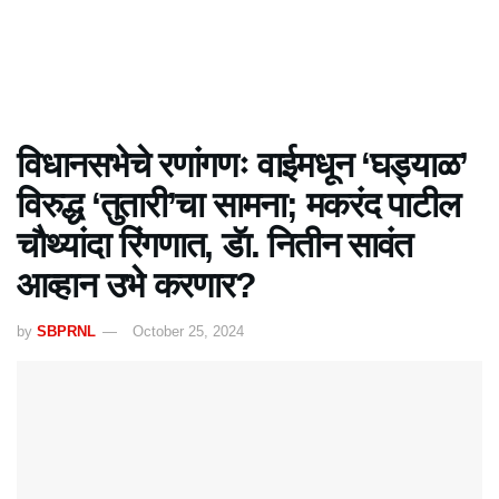
विधानसभेचे रणांगणः वाईमधून ‘घड्याळ’
विरुद्ध ‘तुतारी’चा सामना; मकरंद पाटील
चौथ्यांदा रिंगणात, डॅा. नितीन सावंत
आव्हान उभे करणार?
by
SBPRNL
October 25, 2024