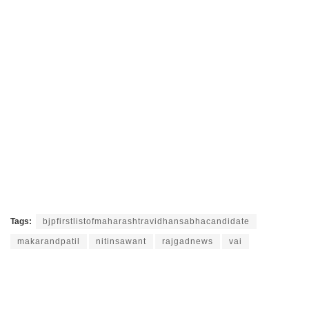
Tags:
bjpfirstlistofmaharashtravidhansabhacandidate
makarandpatil
nitinsawant
rajgadnews
vai