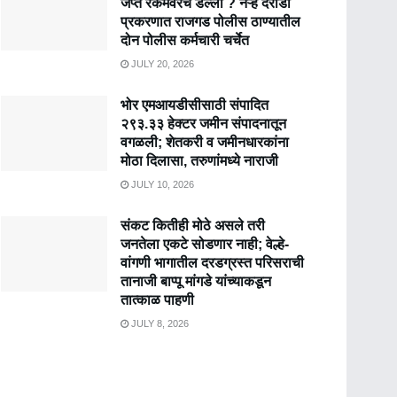
जप्त रकमेवरच डल्ला ? नऱ्हे दरोडा
प्रकरणात राजगड पोलीस ठाण्यातील
दोन पोलीस कर्मचारी चर्चेत
JULY 20, 2026
भोर एमआयडीसीसाठी संपादित
२९३.३३ हेक्टर जमीन संपादनातून
वगळली; शेतकरी व जमीनधारकांना
मोठा दिलासा, तरुणांमध्ये नाराजी
JULY 10, 2026
संकट कितीही मोठे असले तरी
जनतेला एकटे सोडणार नाही; वेल्हे-
वांगणी भागातील दरडग्रस्त परिसराची
तानाजी बाप्पू मांगडे यांच्याकडून
तात्काळ पाहणी
JULY 8, 2026