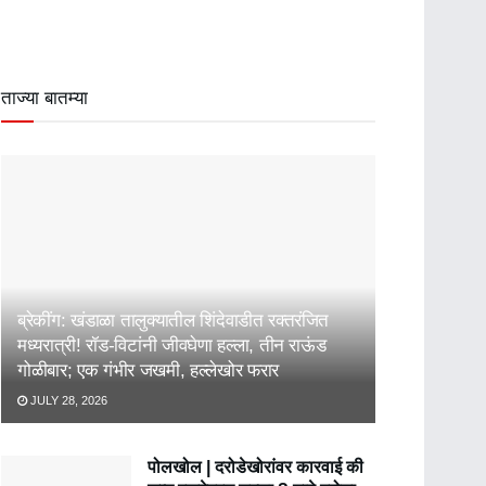
ताज्या बातम्या
ब्रेकींग: खंडाळा तालुक्यातील शिंदेवाडीत रक्तरंजित
मध्यरात्री! रॉड-विटांनी जीवघेणा हल्ला, तीन राऊंड
गोळीबार; एक गंभीर जखमी, हल्लेखोर फरार
JULY 28, 2026
पोलखोल | दरोडेखोरांवर कारवाई की