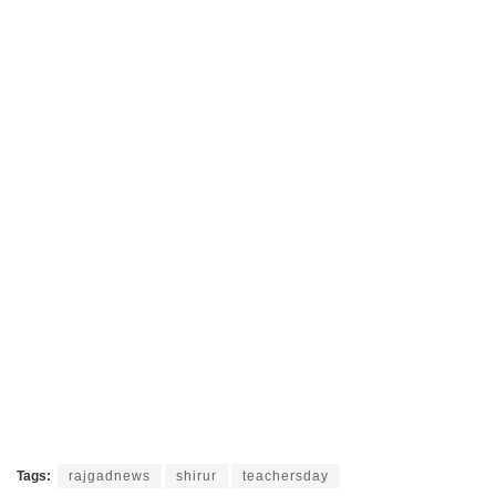
Tags:
rajgadnews
shirur
teachersday