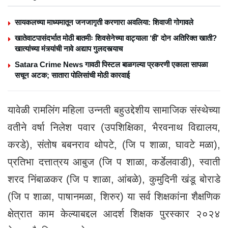
सायकलच्या माध्यमातून जनजागृती करणारा अवलिया: शिवाजी गोगावले
खातेवाटपासंदर्भात मोठी बातमीः शिवसेनेच्या वाट्याला ‘ही’ दोन अतिरिक्त खाती?
खात्यांच्या मंत्र्यांची नावे अद्याप गुलदस्त्याच
Satara Crime News गावठी पिस्टल बाळगल्या प्रकरणी एकाला सापळा
सचून अटक; सातारा पोलिसांची मोठी कारवाई
यावेळी रामलिंग महिला उन्नती बहुउद्देशीय सामाजिक संस्थेच्या
वतीने वर्षा निलेश पवार (उपशिक्षिका, भैरवनाथ विद्यालय,
करडे), संतोष बबनराव थोपटे, (जि प शाळा, घावटे मळा),
प्रतिभा दत्तात्रय आबुज (जि प शाळा, कर्डेलवाडी), स्वाती
शरद निंबाळकर (जि प शाळा, आंबळे), कुमुदिनी खंडू बोराडे
(जि प शाळा, पाषानमळा, शिरुर) या सर्व शिक्षकांना शैक्षणिक
क्षेत्रात काम केल्याबद्दल आदर्श शिक्षक पुरस्कार २०२४