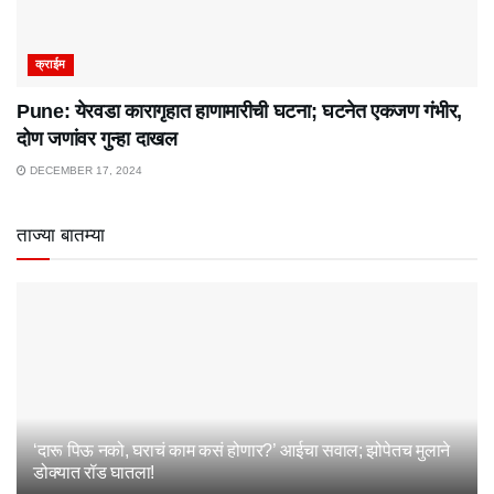
क्राईम
Pune: येरवडा कारागृहात हाणामारीची घटना; घटनेत एकजण गंभीर,
दोण जणांवर गुन्हा दाखल
DECEMBER 17, 2024
ताज्या बातम्या
‘दारू पिऊ नको, घराचं काम कसं होणार?’ आईचा सवाल; झोपेतच मुलाने
डोक्यात रॉड घातला!