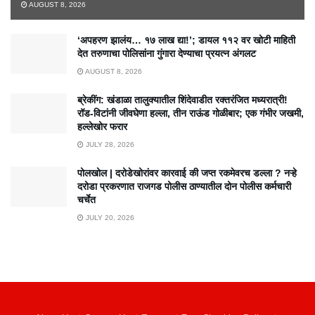
AUGUST 8, 2026
‘अपहरण झालंय… १७ लाख द्या!’; डायल ११२ वर खोटी माहिती
देत तरुणाचा पोलिसांना गुंगारा देण्याचा प्रयत्न अंगलट
AUGUST 8, 2026
ब्रेकींग: खंडाळा तालुक्यातील शिंदेवाडीत रक्तरंजित मध्यरात्री!
रॉड-विटांनी जीवघेणा हल्ला, तीन राऊंड गोळीबार; एक गंभीर जखमी,
हल्लेखोर फरार
JULY 28, 2026
पोलखोल | दरोडेखोरांवर कारवाई की जप्त रकमेवरच डल्ला ? नऱ्हे
दरोडा प्रकरणात राजगड पोलीस ठाण्यातील दोन पोलीस कर्मचारी
चर्चेत
JULY 20, 2026